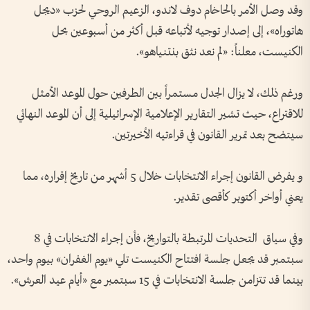
وقد وصل الأمر بالحاخام دوف لاندو، الزعيم الروحي لحزب «ديجل
هاتوراه»، إلى إصدار توجيه لأتباعه قبل أكثر من أسبوعين بحل
الكنيست، معلناً: «لم نعد نثق بنتنياهو».
ورغم ذلك، لا يزال الجدل مستمراً بين الطرفين حول الموعد الأمثل
للاقتراع، حيث تشير التقارير الإعلامية الإسرائيلية إلى أن الموعد النهائي
سيتضح بعد تمرير القانون في قراءتيه الأخيرتين.
و يفرض القانون إجراء الانتخابات خلال 5 أشهر من تاريخ إقراره، مما
يعني أواخر أكتوبر كأقصى تقدير.
وفي سياق التحديات المرتبطة بالتواريخ، فأن إجراء الانتخابات في 8
سبتمبر قد يجعل جلسة افتتاح الكنيست تلي «يوم الغفران» بيوم واحد،
بينما قد تتزامن جلسة الانتخابات في 15 سبتمبر مع «أيام عيد العرش».