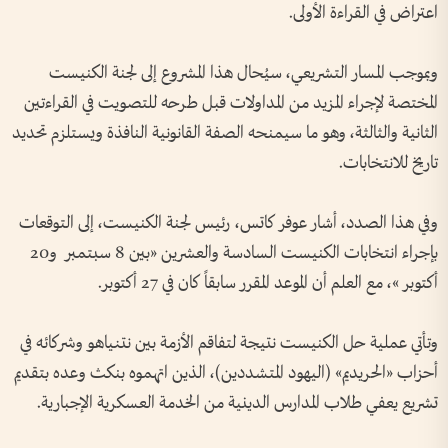
اعتراض في القراءة الأولى.
وبموجب المسار التشريعي، سيُحال هذا المشروع إلى لجنة الكنيست
المختصة لإجراء المزيد من المداولات قبل طرحه للتصويت في القراءتين
الثانية والثالثة، وهو ما سيمنحه الصفة القانونية النافذة ويستلزم تحديد
تاريخ للانتخابات.
وفي هذا الصدد، أشار عوفر كاتس، رئيس لجنة الكنيست، إلى التوقعات
بإجراء انتخابات الكنيست السادسة والعشرين «بين 8 سبتمبر و20
أكتوبر »، مع العلم أن الموعد المقرر سابقاً كان في 27 أكتوبر.
وتأتي عملية حل الكنيست نتيجة لتفاقم الأزمة بين نتنياهو وشركائه في
أحزاب «الحريديم» (اليهود المتشددين)، الذين اتهموه بنكث وعده بتقديم
تشريع يعفي طلاب المدارس الدينية من الخدمة العسكرية الإجبارية.