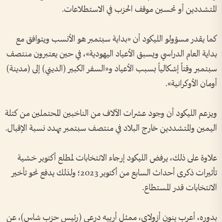
المتشددين أو تحسين موقف الحزب في الاستطلاعات.
كما يقدر مسؤولو الليكود أن «بداية سبتمبر هو الأنسب ويتوافق مع
بداية العام الدراسي ويسبق الأعياد اليهودية»، في حين يعتبرون منتصف
سبتمبر وقتاً إشكالياً بسبب الأعياد و«السفر الكبير (الديني) إلى (مدينة)
أومان الأوكرانية».
ويزعم الليكود أن وجود عشرات الآلاف من الناخبين المحتملين من كتلة
اليمين والمتشددين خارج البلاد في منتصف سبتمبر يهدد نسبة الإقبال.
علاوة على ذلك، يرفض الليكود إرجاء الانتخابات لمطلع أكتوبر خشية
تأثيرات ذكرى أحداث السابع من أكتوبر 2023؛ ولذلك يدفع نحو تأخير
الانتخابات قدر المستطاع.
بدوره، أعرب ينون أزولاي، ممثل أرييه درعي (رئيس حزب شاس)، عن