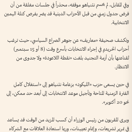
وفي المقابل، لم يحسم نتنياهو موقفه، محذراً في جلسات مغلقة من أن
فرض جدول زمني من قبل الأحزاب الدينية قد يضر بفرص كتلة اليمين
الانتخابية.
وتكشف صحيفة «معاريف» عن جوهر الصراع السياسي، حيث ترغب
أحزاب الحريديم في إجراء الانتخابات بأسرع وقت (8 أو 15 سبتمبر)
لقناعتها بأن أزمة التجنيد بلغت «نقطة اللاعودة» ولا جدوى من
الانتظار.
في حين يسعى حزب «الليكود» بزعامة نتنياهو إلى «استغلال كامل
الفترة الزمنية المتاحة وتأجيل موعد الانتخابات إلى أبعد حد ممكن، إلى
نحو 20 أكتوبر».
ويرى المقربون من رئيس الوزراء أن كسب المزيد من الوقت قد يساعد
في تمرير تشريعات، وإتمام تعيينات، وربما استعادة العلاقات مع الشركاء