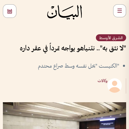
الشرق الأوسط
"لا نثق به".. نتنياهو يواجه تمرداً في عقر داره
"الكنيست "يحل نفسه وسط صراع محتدم
وكالات