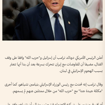
أعلن الرئيس الأمريكي دونالد ترامب أن إسرائيل و"حزب الله" وافقا على وقف
القتال، مضيفا أن المفاوضات مع إيران تتحرك بسرعة بعد أن بدا أنها تتعثر
بسبب الهجوم الإسرائيلي في لبنان.
وقال ترامب إنه تحدث مع رئيس الوزراء الإسرائيلي بنيامين نتنياهو، كما أجرى
"مكالمة جيدة جدا" مع "حزب الله" من خلال ممثلين عنهم لم يسمهم.
أضاف في منشور على شبكته الاجتماعية تروث سوشال، أن نتنياهو وافق على