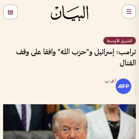
الشرق الأوسط
ترامب: إسرائيل و"حزب الله" وافقا على وقف
القتال
أ ف ب