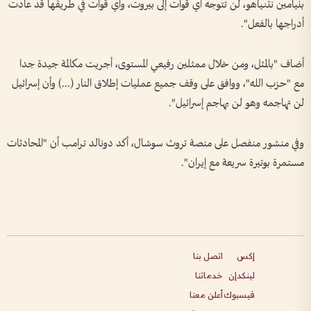
بنيامين نتنياهو، لن تتوجه أي قوات إلى بيروت، وأي قوات في طريقها قد عادت
أدراجها بالفعل".
أضاف "بالمثل، ومن خلال ممثلين رفيعي المستوى، أجريت مكالمة جيدة جدا
مع "حزب الله"، ووافق على وقف جميع عمليات إطلاق النار (...) وأن إسرائيل
لن تهاجمه وهو لن يهاجم إسرائيل".
وفي منشور منفصل على منصة تروث سوشال، أكد دونالد ترامب أن "المحادثات
مستمرة بوتيرة سريعة مع إيران".
إكس
اتصل بنا
لينكدإن
خدماتنا
فيسبوك
أعلن معنا