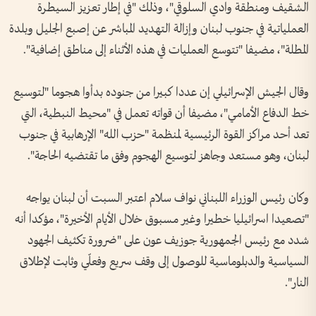
الشقيف ومنطقة وادي السلوقي"، وذلك "في إطار تعزيز السيطرة
العملياتية في جنوب لبنان وإزالة التهديد المباشر عن إصبع الجليل وبلدة
المطلة"، مضيفا "تتوسع العمليات في هذه الأثناء إلى مناطق إضافية".
وقال الجيش الإسرائيلي إن عددا كبيرا من جنوده بدأوا هجوما "لتوسيع
خط الدفاع الأمامي"، مضيفا أن قواته تعمل في "محيط النبطية، التي
تعد أحد مراكز القوة الرئيسية لمنظمة "حزب الله" الإرهابية في جنوب
لبنان، وهو مستعد وجاهز لتوسيع الهجوم وفق ما تقتضيه الحاجة".
وكان رئيس الوزراء اللبناني نواف سلام اعتبر السبت أن لبنان يواجه
"تصعيدا اسرائيليا خطيرا وغير مسبوق خلال الأيام الأخيرة"، مؤكدا أنه
شدد مع رئيس الجمهورية جوزيف عون على "ضرورة تكثيف الجهود
السياسية والدبلوماسية للوصول إلى وقف سريع وفعلّي وثابت لإطلاق
النار".