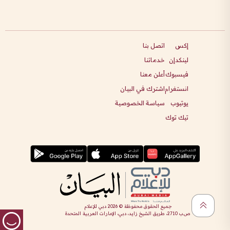
إكس
اتصل بنا
لينكدإن
خدماتنا
فيسبوك
أعلن معنا
انستغرام
اشترك في البيان
يوتيوب
سياسة الخصوصية
تيك توك
جميع الحقوق محفوظة ©
2026
دبي للإعلام
ص.ب 2710، طريق الشيخ زايد، دبي، الإمارات العربية المتحدة