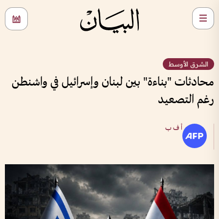
الشرق الأوسط
محادثات "بناءة" بين لبنان وإسرائيل في واشنطن
رغم التصعيد
أ ف ب