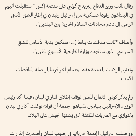
وقال نائب وزير الدفاع إلبريدج كولبي على منصة إكس "استقبلت اليوم
في البنتاغون وفودا عسكرية من إسرائيل ولبنان في إطار الشق الأمني
الرامي إلى دعم محادثات السلام الجارية بين البلدين".
وأضاف "كانت مناقشات بناءة (...) ستكون بمثابة الأساس للشق
السياسي الذي ستقوده وزارة الخارجية الأسبوع المقبل".
وتعتزم الولايات المتحدة عقد اجتماع آخر قريبا لمواصلة المناقشات
الأمنية.
ولم يذكر كولبي الاتفاق المُعلن لوقف إطلاق النار في لبنان، فيما أكّد رئيس
الوزراء الإسرائيلي بنيامين نتنياهو الجمعة أن قواته توغلت أكثر في لبنان
بالتوازي مع الضربات المكثفة التي يشنها الجيش على البلاد.
وواصلت إسرائيل الجمعة ضرباتها في جنوب لبنان وأصدرت إنذارات