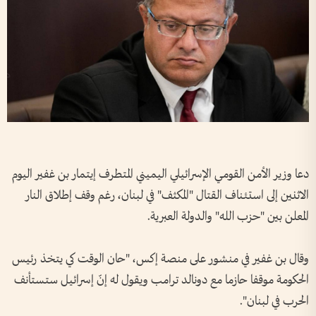
دعا وزير الأمن القومي الإسرائيلي اليميني المتطرف إيتمار بن غفير اليوم
الاثنين إلى استئناف القتال "المكثف" في لبنان، رغم وقف إطلاق النار
المعلن بين "حزب الله" والدولة العبرية.
وقال بن غفير في منشور على منصة إكس، "حان الوقت كي يتخذ رئيس
الحكومة موقفا حازما مع دونالد ترامب ويقول له إنّ إسرائيل ستستأنف
الحرب في لبنان".