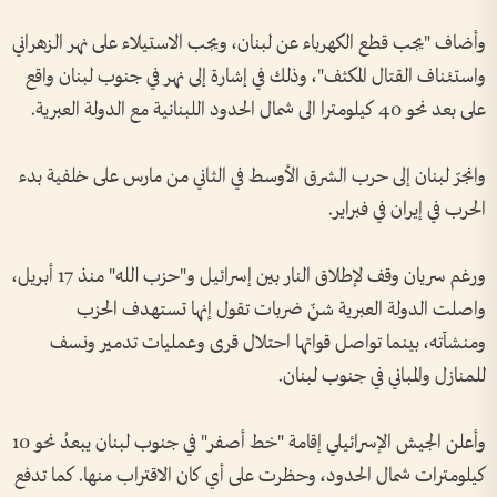
وأضاف "يجب قطع الكهرباء عن لبنان، ويجب الاستيلاء على نهر الزهراني
واستئناف القتال المكثف"، وذلك في إشارة إلى نهر في جنوب لبنان واقع
على بعد نحو 40 كيلومترا الى شمال الحدود اللبنانية مع الدولة العبرية.
وانجرّ لبنان إلى حرب الشرق الأوسط في الثاني من مارس على خلفية بدء
الحرب في إيران في فبراير.
ورغم سريان وقف لإطلاق النار بين إسرائيل و"حزب الله" منذ 17 أبريل،
واصلت الدولة العبرية شنّ ضربات تقول إنها تستهدف الحزب
ومنشآته، بينما تواصل قواتها احتلال قرى وعمليات تدمير ونسف
للمنازل والمباني في جنوب لبنان.
وأعلن الجيش الإسرائيلي إقامة "خط أصفر" في جنوب لبنان يبعدُ نحو 10
كيلومترات شمال الحدود، وحظرت على أي كان الاقتراب منها. كما تدفع