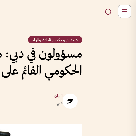
حمدان ومكتوم قيادة وإلهام
مسؤولون في دبي: م
الحكومي القائم على ا
البيان
دبي