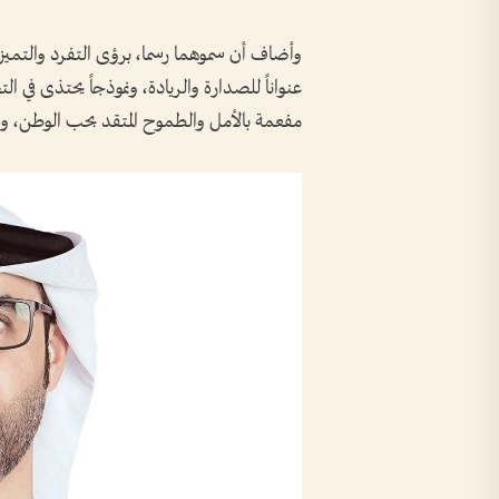
وأضاف أن سموهما رسما، برؤى التفرد والتميز
عنواناً للصدارة والريادة، ونموذجاً يحتذى في 
مفعمة بالأمل والطموح المتقد بحب الوطن، وا