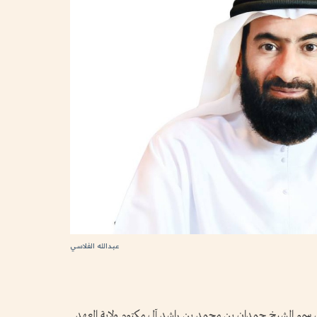
عبدالله الفلاسي
لي سمو الشيخ حمدان بن محمد بن راشد آل مكتوم ولاية العهد