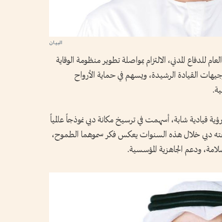
عام للدفاع المدني، الالتزام بمواصلة تطوير منظومة الوقاية
وجيهات القيادة الرشيدة، ويسهم في حماية الأرواح
ية.
ية قيادية شابة، أسهمت في ترسيخ مكانة دبي نموذجاً عالمياً
 حققته دبي خلال هذه السنوات يعكس فكر سموهما الطموح،
لامة، ودعم الجاهزية المؤسسية.