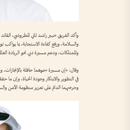
وأكد الفريق خبير راشد ثاني المطروشي، القائد ال
والسلامة، ورفع كفاءة الاستجابة، بما يواكب ت
والممتلكات، ودعم مسيرة دبي نحو الريادة العالم
وقال: «إن مسيرة سموهما حافلة بالإنجازات، ورؤ
في التطوير والابتكار وجودة الحياة، وإن ما
وحرصهما الدائم على تعزيز منظومة الأمن والس