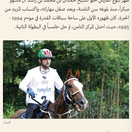
ظهر نبوغ الفارس سمو الشيخ حمدان بن محمد بن راشد آل مكتوم
مبكراً، منذ بلوغه سن الثامنة، وبعد صقل مهاراته، واكتساب المزيد من
الخبرة، كان ظهوره الأول على ساحة سباقات القدرة في موسم 1994 -
1995، حيث احتل المركز الثامن، ثم حل خامساً في البطولة الثانية.