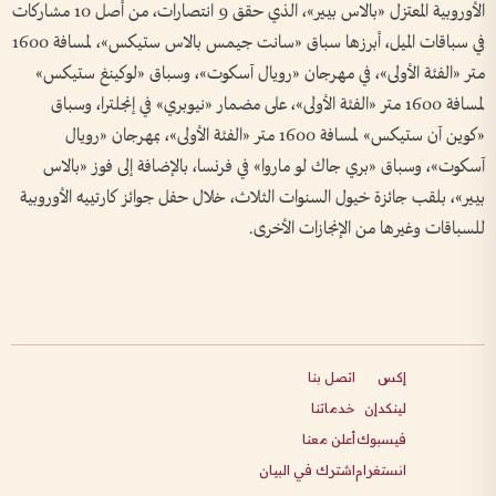
الأوروبية المعتزل «بالاس بيير»، الذي حقق 9 انتصارات، من أصل 10 مشاركات
في سباقات الميل، أبرزها سباق «سانت جيمس بالاس ستيكس»، لمسافة 1600
متر «الفئة الأولى»، في مهرجان «رويال آسكوت»، وسباق «لوكينغ ستيكس»
لمسافة 1600 متر «الفئة الأولى»، على مضمار «نيوبري» في إنجلترا، وسباق
«كوين آن ستيكس» لمسافة 1600 متر «الفئة الأولى»، بمهرجان «رويال
آسكوت»، وسباق «بري جاك لو ماروا» في فرنسا، بالإضافة إلى فوز «بالاس
بيير»، بلقب جائزة خيول السنوات الثلاث، خلال حفل جوائز كارتييه الأوروبية
للسباقات وغيرها من الإنجازات الأخرى.
إكس
اتصل بنا
لينكدإن
خدماتنا
فيسبوك
أعلن معنا
انستغرام
اشترك في البيان