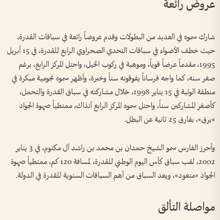
عروض رائعة
شارك سموه في العديد من البطولات وقدم عروضاً رائعة في سباقات القدرة،
حيث خطف الأضواء في سباقات التحدي الصحراوي الرابع للقدرة، في 15 أبريل
1995، مقدماً عرضاً قوياً، وموهبة في ركوب الخيل، واحتل المركز الرابع، برغم
صغر سنه، كما واجه فرساناً يفوقونه سناً وخبرة، وأظهر سموه نجومية مبكرة في
منطقة الوثبة في 15 يناير 1998، خلال مشاركته في سباق القدرة والتحمل،
كأصغر المشاركين سناً، واحتل سموه المركز الرابع آنذاك، ممتطياً صهوة الجواد
«برق»، بفارق 25 ثانية عن البطل.
وأحرز الفارس سمو الشيخ حمدان بن محمد بن راشد آل مكتوم، في 3 يناير
2002، لقب سباق كأس اليوم الوطني للقدرة، لمسافة 120 كم، ممتطياً صهوة
الجواد «متعود»، ويعد السباق من أهم السباقات السنوية للقدرة في الدولة.
مواصلة التألق