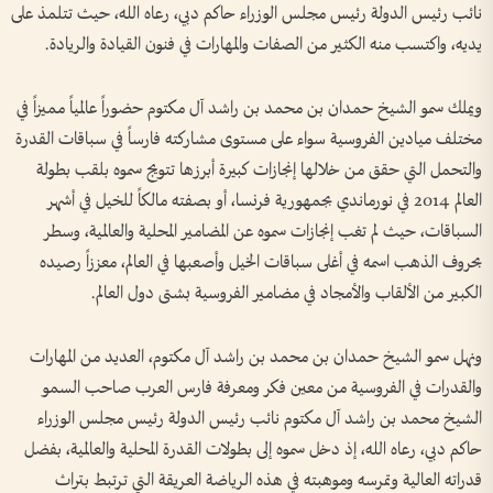
نائب رئيس الدولة رئيس مجلس الوزراء حاكم دبي، رعاه الله، حيث تتلمذ على
يديه، واكتسب منه الكثير من الصفات والمهارات في فنون القيادة والريادة.
ويملك سمو الشيخ حمدان بن محمد بن راشد آل مكتوم حضوراً عالمياً مميزاً في
مختلف ميادين الفروسية سواء على مستوى مشاركته فارساً في سباقات القدرة
والتحمل التي حقق من خلالها إنجازات كبيرة أبرزها تتويج سموه بلقب بطولة
العالم 2014 في نورماندي بجمهورية فرنسا، أو بصفته مالكاً للخيل في أشهر
السباقات، حيث لم تغب إنجازات سموه عن المضامير المحلية والعالمية، وسطر
بحروف الذهب اسمه في أغلى سباقات الخيل وأصعبها في العالم، معززاً رصيده
الكبير من الألقاب والأمجاد في مضامير الفروسية بشتى دول العالم.
ونهل سمو الشيخ حمدان بن محمد بن راشد آل مكتوم، العديد من المهارات
والقدرات في الفروسية من معين فكر ومعرفة فارس العرب صاحب السمو
الشيخ محمد بن راشد آل مكتوم نائب رئيس الدولة رئيس مجلس الوزراء
حاكم دبي، رعاه الله، إذ دخل سموه إلى بطولات القدرة المحلية والعالمية، بفضل
قدراته العالية وتمرسه وموهبته في هذه الرياضة العريقة التي ترتبط بتراث