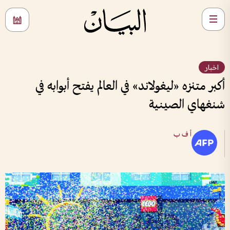
اخبار
أكبر متنزه «ليغولاند» في العالم يفتح أبوابه في
شنغهاي الصينية
أ ف ب