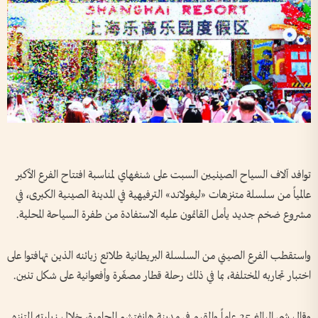
توافد آلاف السياح الصينيين السبت على شنغهاي لمناسبة افتتاح الفرع الأكبر
عالمياً من سلسلة متنزهات «ليغولاند» الترفيهية في المدينة الصينية الكبرى، في
مشروع ضخم جديد يأمل القائمون عليه الاستفادة من طفرة السياحة المحلية.
واستقطب الفرع الصيني من السلسلة البريطانية طلائع زبائنه الذين تهافتوا على
اختبار تجاربه المختلفة، بما في ذلك رحلة قطار مصغّرة وأفعوانية على شكل تنين.
وقال شي البالغ 35 عاماً والمقيم في مدينة هانغتشو المجاورة، خلال زيارته المتنزه