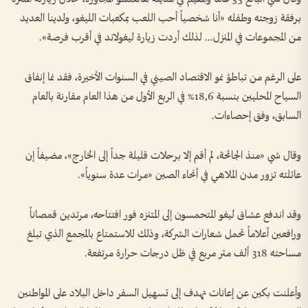
برفقة زوجته وطفله «أنا شخصياً أحب اللعب بمكعبات الليغو، ولدينا العديد
من المجموعات في المنزل... لذلك أردت زيارة ليغولاند في أقرب فرصة».
على الرغم من تباطؤ نمو الاقتصاد الصيني في السنوات الأخيرة، فقد نما إنفاق
السياح المحليين بنسبة 18,6% في الربع الأول من هذا العام مقارنة بالعام
السابق، وفق إحصاءات.
وقال شي «منذ الجائحة، لم أقم إلا برحلات قليلة جداً إلى الخارج»، مضيفاً إن
عائلته تزور مدن الملاهي في أنحاء الصين «مرات عدة سنوياً».
وقد اندفع عشاق ليغو المتحمسون إلى المتنزه فور افتتاحه، مرتدين قمصاناً
ورافعين أعلاماً تحمل شعارات الشركة، وذلك للاستمتاع بالمجمع الذي تبلغ
مساحته 318 ألف متر مربع في ظل درجات حرارة مرتفعة.
وأعلنت بكين عن إعانات تهدف إلى تسهيل السفر داخل البلاد على المواطنين