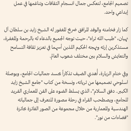
تصميم الجامع، لتعكس جمال انسجام الثقافات وتناغمها في عمل
إبداعي واحد.
كما زار فخامته والوفد المرافق ضريح المغفور له الشيخ زايد بن سلطان آل
نهيان، "طيب الله ثراه"، حيث توجه الجميع بالدعاء له بالرحمة والمغفرة،
مستذكرين إرثه ونهجه الحكيم اللذين أسهما في تعزيز ثقافة التسامح
والتعايش والسلام بين مختلف شعوب العالم.
وفي ختام الزيارة، أُهدي الضيف تذكاراً يجسد جماليات الجامع، وبوصلة
استُوحي تصميمها من ثرياته، ونسخة من كتاب "جامع الشيخ زايد
الكبير.. دفق السلام"، الذي يسلط الضوء على الفن المعماري الفريد
للجامع، ويصطحب القراء في رحلة مصورة للتعرف إلى جمالياته
الهندسية والمعمارية من خلال مجموعة من الصور الفائزة بجائزة
"فضاءات من نور".