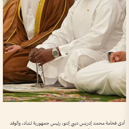
أدى فخامة محمد إدريس ديبي إتنو، رئيس جمهورية تشاد، والوفد