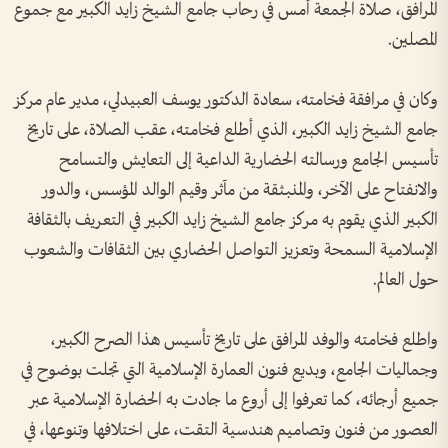
المرافق، صلاة الجمعة أمس في رحاب جامع الشيخ زايد الكبير مع جموع
المصلين.
وكان في مرافقة فخامته، سعادة الدكتور يوسف العبيدلي، مدير عام مركز
جامع الشيخ زايد الكبير، الذي أطلع فخامته، عقب الصلاة، على تاريخ
تأسيس الجامع ورسالته الحضارية الداعية إلى التعايش والتسامح
والانفتاح على الآخر، والمنبثقة من مآثر وقيم الوالد المؤسس، والدور
الكبير الذي يقوم به مركز جامع الشيخ زايد الكبير في التعريف بالثقافة
الإسلامية السمحة وتعزيز التواصل الحضاري بين الثقافات والشعوب
حول العالم.
واطلع فخامته والوفد المرافق على تاريخ تأسيس هذا الصرح الكبير،
وجماليات الجامع، وبديع فنون العمارة الإسلامية التي تجلت بوضوح في
جميع أرجائه، كما تعرفوا إلى أروع ما جادت به الحضارة الإسلامية عبر
العصور من فنون وتصاميم هندسية التقت، على اختلافها وتنوعها، في