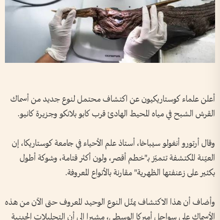
أعلن علماء كوستاريكيون عن اكتشاف محتمل لنوع جديد من أسماك
القرش الشبح في مياه المحيط الهادئ قرب كابو بلانكو وجزيرة كانيو.
وقال أرتورو أنغولو سيباخا، أستاذ علم الأحياء في جامعة كوستاريكا، إن
العيّنة المكتشفة تتميّز بـ"خطم أقصر، ولون أكثر قتامة، وشوكة أطول
بكثير على زعنفتها الظهرية" مقارنة بالأنواع المعروفة.
وأضاف أن هذا الاكتشاف يمثّل النوع الوحيد المعروف حتى الآن من هذه
الأسماك على سواحل أميركا الوسطى، مشيرا إلى أن التحليلات الجينية