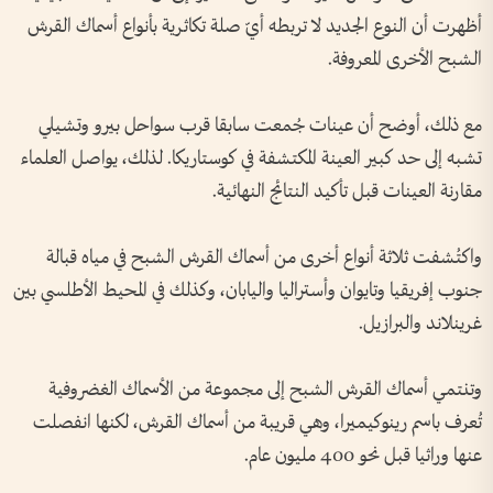
أظهرت أن النوع الجديد لا تربطه أيّ صلة تكاثرية بأنواع أسماك القرش
الشبح الأخرى المعروفة.
مع ذلك، أوضح أن عينات جُمعت سابقا قرب سواحل بيرو وتشيلي
تشبه إلى حد كبير العينة المكتشفة في كوستاريكا. لذلك، يواصل العلماء
مقارنة العينات قبل تأكيد النتائج النهائية.
واكتُشفت ثلاثة أنواع أخرى من أسماك القرش الشبح في مياه قبالة
جنوب إفريقيا وتايوان وأستراليا واليابان، وكذلك في المحيط الأطلسي بين
غرينلاند والبرازيل.
وتنتمي أسماك القرش الشبح إلى مجموعة من الأسماك الغضروفية
تُعرف باسم رينوكيميرا، وهي قريبة من أسماك القرش، لكنها انفصلت
عنها وراثيا قبل نحو 400 مليون عام.