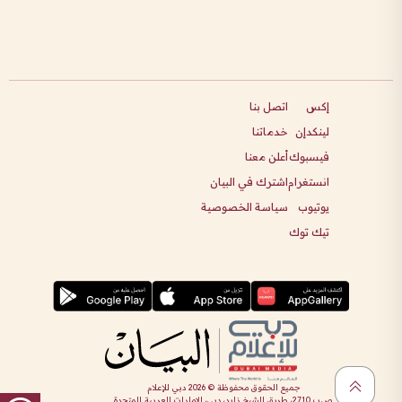
إكس
اتصل بنا
لينكدإن
خدماتنا
فيسبوك
أعلن معنا
انستغرام
اشترك في البيان
يوتيوب
سياسة الخصوصية
تيك توك
جميع الحقوق محفوظة ©
2026
دبي للإعلام
ص.ب 2710، طريق الشيخ زايد، دبي، الإمارات العربية المتحدة