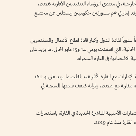
الدكتور ثاني بن أحمد الزيودي، وزير التجارة الخارجية، في منتدى الرؤساء التنفيذيين الأفارقة 2026،
أس وفد إماراتي ضم مسؤولين حكوميين وممثلين عن مجتمع
ً سنوياً لقادة الدول وكبار قادة قطاع الأعمال والمستثمرين
وصانعي القرار في أفريقيا، واستقطبت الدورة الحالية، التي انعقدت يومي 14 و15 مايو الحالي، ما يزيد على
يذكر أن قيمة التجارة البينية غير نفطية لدولة الإمارات مع القارة الأفريقية بلغلت ما يزيد على 160.4
مليار دولار في 2025 محققة نمواً بنسبة 43.6% مقارنة مع 2024، وقرابة ضعف قيمتها المسجلة في
رات الأجنبية المباشرة الجديدة في القارة، باستثمارات