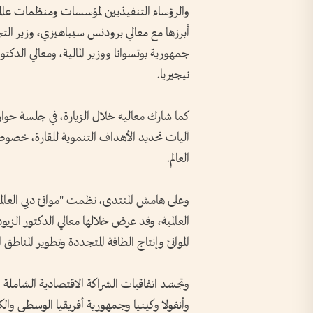
والرؤساء التنفيذيين لمؤسسات ومنظمات عالمية
أبرزها مع معالي برودنس سيباهـيزي، وزير التجا
جمهورية بوتسوانا ووزير المالية، ومعالي الدكت
نيجيريا.
كما شارك معاليه خلال الزيارة، في جلسة حواري
آليات تحديد الأهداف التنموية للقارة، خصوصاً 
العالم.
وعلى هامش المنتدى، نظمت "موانئ دبي العالم
العالمية، وقد عرض خلالها معالي الدكتور الزي
الموانئ وإنتاج الطاقة المتجددة وتطوير المناطق 
وتجسّد اتفاقيات الشراكة الاقتصادية الشاملة 
وأنغولا وكينيا وجمهورية أفريقيا الوسطى والك