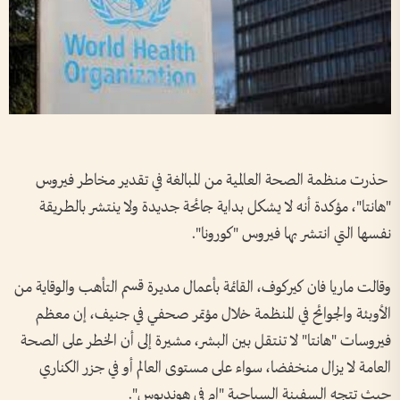
حذرت منظمة الصحة العالمية من المبالغة في تقدير مخاطر فيروس
"هانتا"، مؤكدة أنه لا يشكل بداية جائحة جديدة ولا ينتشر بالطريقة
نفسها التي انتشر بها فيروس "كورونا".
وقالت ماريا فان كيركوف، القائمة بأعمال مديرة قسم التأهب والوقاية من
الأوبئة والجوائح في المنظمة خلال مؤتمر صحفي في جنيف، إن معظم
فيروسات "هانتا" لا تنتقل بين البشر، مشيرة إلى أن الخطر على الصحة
العامة لا يزال منخفضا، سواء على مستوى العالم أو في جزر الكناري
حيث تتجه السفينة السياحية "إم في هونديوس".