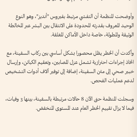
وأوضحت المنظمة أن التفشي مرتبط بفيروس "أنديز"، وهو النوع
الوحيد المعروف بقدرته المحدودة على الانتقال بين البشر عبر المخالطة
الوثيقة والمطولة، خاصة داخل الأماكن المغلقة.
وأكدت أن الخطر يظل محصورا بشكل أساسي بين ركاب السفينة، مع
اتخاذ إجراءات احترازية تشمل عزل المصابين، وتعقيم الكبائن، وإرسال
خبير صحي إلى متن السفينة، إضافة إلى توفير آلاف أدوات التشخيص
لدعم عمليات الفحص.
وسجلت المنظمة حتى الآن 8 حالات مرتبطة بالسفينة، بينها 3 وفيات،
فيما لا يزال تقييم الخطر العام عند المستوى المنخفض.