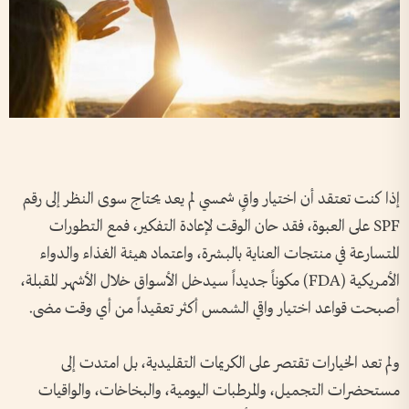
إذا كنت تعتقد أن اختيار واقٍ شمسي لم يعد يحتاج سوى النظر إلى رقم
SPF على العبوة، فقد حان الوقت لإعادة التفكير، فمع التطورات
المتسارعة في منتجات العناية بالبشرة، واعتماد هيئة الغذاء والدواء
الأمريكية (FDA) مكوناً جديداً سيدخل الأسواق خلال الأشهر المقبلة،
أصبحت قواعد اختيار واقي الشمس أكثر تعقيداً من أي وقت مضى.
ولم تعد الخيارات تقتصر على الكريمات التقليدية، بل امتدت إلى
مستحضرات التجميل، والمرطبات اليومية، والبخاخات، والواقيات