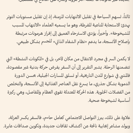
ثالثاً، تسهم السياحة في تقليل الالتهابات المزمنة، إذ إن تقليل مستويات التوتر
يهدئ الاستجابة المناعية المفرطة، وهو ما يسميه العلماء «الالتهاب المسبب
للشيخوخة». وأخيراً، يؤدي الاسترخاء العميق إلى إفراز هرمونات مرتبطة
بإصلاح الأنسجة، ما يدعم «نظام الشفاء الذاتي» للجسم بشكل طبيعي.
لا يكمن السر في مجرد الانتقال من مكان لآخر، بل في «المكونات النشطة» التي
تتضمنها الرحلة. يشير التقرير إلى أن السفر يفرض حركة بدنية غير مقصودة،
فالمشي في شوارع المدن التاريخية، أو تسلق المسارات الجبلية، يحسن الدورة
الدموية بشكل جذري، ما يسرع نقل العناصر الغذائية إلى الأنسجة، والتخلص
من الفضلات الخلوية. هذه الحركة المعتدلة تقوي العظام والمفاصل، وهي ركيزة
أساسية لشيخوخة صحية.
علاوة على ذلك، يبرز التواصل الاجتماعي كعامل حاسم، فالسفر يكسر العزلة،
ويولد مشاعر إيجابية ناتجة عن اكتشاف ثقافات جديدة، وتكوين صداقات عابرة.