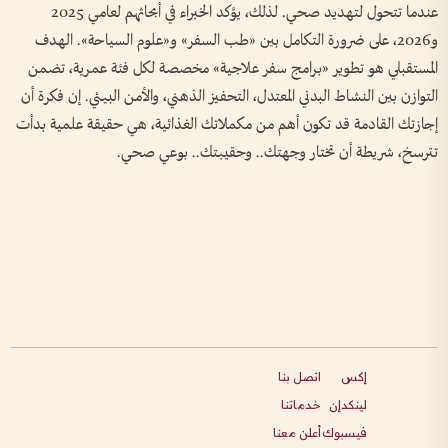
عندما تتحول لتهديد صحي. لذلك، يؤكد الخبراء في أبحاثهم لعامي 2025
و2026، على ضرورة التكامل بين «طب السفر» و«علوم السياحة». الهدف
المستقبلي هو تطوير «برامج سفر علاجية» مخصصة لكل فئة عمرية، تضمن
التوازن بين النشاط البدني المعتدل، التحفيز الذهني، والأمن البيئي. إن فكرة أن
إجازتك القادمة قد تكون أهم من مكملاتك الغذائية، هي حقيقة علمية بدأت
تترسخ، شريطة أن تختار وجهتك.. وحقيبتك.. بوعي صحي.
إكس
اتصل بنا
لينكدإن
خدماتنا
فيسبوك
أعلن معنا