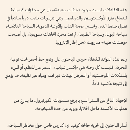
هذه التفاعلات ليست مجرد «لحظات سعيدة»، بل هي محفزات كيميائية
للدماغ، تفرز الأوكسيتوسين والدوبامين، وهي هرمونات تلعب دوراً مباشراً في
تقليل ضغط الدم، وتحسين صحة القلب والأوعية الدموية. السياحة العلاجية،
سياحة اليوغا، وسياحة الطبيعة، لم تعد مجرد اتجاهات تسويقية، بل أصبحت
«وصفات طبية» مدروسة ضمن إطار الإنتروبيا.
رغم هذه الفوائد المذهلة، حرص الباحثون على وضع خط أحمر تحت نوعية
التجربة. فليست كل رحلة هي «إكسير شباب». السفر غير المنظم، أو المليء
بالمشكلات اللوجستية، أو التعرض لبيئات غير آمنة ومياه غير نظيفة، قد يؤدي
إلى نتيجة عكسية تماماً.
الإجهاد الناتج عن السفر السيئ، يرفع مستويات الكورتيزول، ما يسرع من
عمليات الأكسدة داخل الخلايا، ويزيد من حدة الشيخوخة.
أشار الباحثون إلى تجربة جائحة كوفيد 19 كدرس قاصٍ حول مخاطر السياحة،