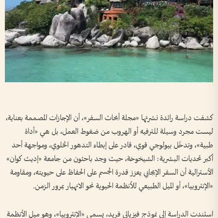
كشفت دراسة رائدة نشرتها «مجلة أبحاث السفر»، أن الإجازات المصممة بعناية،
ليست مجرد وسيلة للترفيه أو الهروب من ضغوط العمل، بل هي «أداة
طبية»، وتدخّل بيولوجي قوي، قادر على إبطاء التدهور الخلوي، ومواجهة أحد
أكبر تحديات البشرية: الشيخوخة، حيث وجد باحثون من جامعة «إديث كوان»
الأسترالية أن السفر الإيجابي يعزز قدرة الجسم على الحفاظ على حيويته، ومقاومة
«الإنتروبيا»، أو الميل الطبيعي للأنظمة الحيوية نحو الانهيار بمرور الزمن.
استندت الدراسة إلى نموذج فيزيائي فريد، يسمى «الإنتروبيا»، وهو ميل الأنظمة