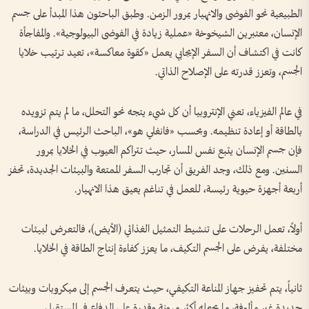
الطبيعية نحو الفوضى والانهيار بمرور الزمن. وطبق الباحثون هذا المبدأ على جسم
الإنسان، معتبرين الشيخوخة «عملية زيادة في الفوضى البيولوجية». والمفاجأة
كانت في اكتشاف أن السفر الإيجابي يعمل «كقوة معاكسة»، تعيد ترتيب خلايا
الجسم، وتعزز قدرته على الإصلاح الذاتي.
في عالم الفيزياء، تعني الإنتروبيا أن كل شيء يتجه نحو التحلل، ما لم يتم تزويده
بالطاقة أو إعادة تنظيمه. وبحسب «فانغلي هو»، الباحث الرئيس في الدراسة،
فإن جسم الإنسان يتبع نفس المسار، حيث تتراكم العيوب في الخلايا بمرور
السنين. ومع ذلك، وجد الفريق أن تجارب السفر الممتعة والبيئات الجديدة، تحفز
أربعة أجهزة حيوية رئيسة، للعمل في تناغم يعيق هذا الانهيار.
أولاً، تعمل الرحلات على تنشيط التمثيل الغذائي (الأيض)، فالتعرض لبيئات
مختلفة، يفرض على الجسم التكيف، ما يعزز كفاءة إنتاج الطاقة في الخلايا.
ثانياً، يتم تحفيز جهاز المناعة التكيفي، حيث يتعرف الجسم إلى ميكروبات وبيئات
جديدة غير مألوفة، ما يجعله أكثر مرونة وقدرة على الدفاع في المستقبل.