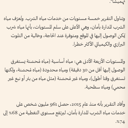
تهميشا".
وتناول التقرير خمسة مستويات من خدمات مياه الشرب. وتُعرّف مياه
الشرب المدارة بأمان، وهي الأعلى على سلم المستويات، بأنها مياه شرب
يُمكن الوصول إليها في الموقع ومتوفرة عند الحاجة، وخالية من التلوث
البرازي والكيميائي الأكثر خطرا.
والمستويات الأربعة الأدنى هي: مياه أساسية (مياه مُحسّنة يستغرق
الوصول إليها أقل من 30 دقيقة) ومياه محدودة (مياه مُحسّنة، ولكنها
تستغرق وقتا أطول)، ومياه غير مُحسّنة (مثل مياه من بئر أو نبع غير
محمي) ومياه سطحية.
وأفاد التقرير بأنه منذ عام 2015، حصل 961 مليون شخص على
خدمات مياه الشرب المدارة بأمان، ليرتفع مستوى التغطية من 68% إلى
74%.