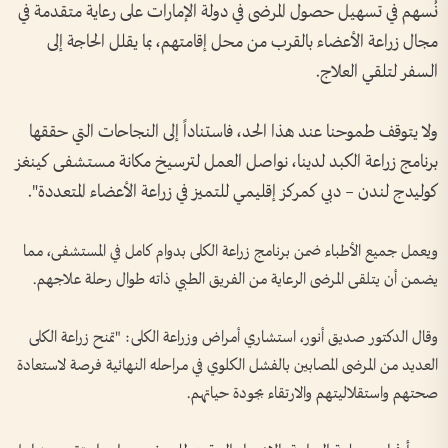
نُسهم في تسهيل حصول المرضى في دولة الإمارات على رعاية متقدمة في
مجال زراعة الأعضاء بالقرب من محل إقامتهم، بما يقلل الحاجة إلى
السفر لتلقي العلاج.
ولا يتوقف طموحنا عند هذا الحد، فاستناداً إلى النجاحات التي حققها
برنامج زراعة الكبد لدينا، نواصل العمل لترسيخ مكانة مستشفى كينغز
كوليدج لندن – دبي كمركز إقليمي للتميز في زراعة الأعضاء المتعددة".
ويعمل جميع الأطباء ضمن برنامج زراعة الكلى بدوام كامل في المستشفى، مما
يضمن أن يتلقى المرضى الرعاية من الفريق الطبي ذاته طوال رحلة علاجهم.
وقال الدكتور صديق أنور، استشاري أمراض وزراعة الكلى: "تمنح زراعة الكلى
العديد من المرضى المصابين بالفشل الكلوي في مراحله النهائية فرصة لاستعادة
صحتهم واستقلاليتهم والارتقاء بجودة حياتهم.