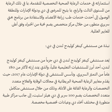
استثماراته في خدمات الرعاية الصحية التخصصية المتقدمة، بما في ذلك الرعاية
من المستوى الثالث والرابع، بما يتيح للمرضى في دبي ودولة الإمارات والمنطقة
الوصول إلى أحدث خدمات طب زراعة الأعضاء، والاستفادة من برنامج بحثي
سريري متطور، من خلال مركز متخصص يضم نخبة من الخبراء وفق أعلى
المعايير العالمية.
نبذة عن مستشفى كينغز كوليدج لندن في دبي:
يُعد مستشفى كينغز كوليدج لندن في دبي جزءاً من مستشفى كينغز كوليدج
لندن، أحد أبرز المستشفيات التعليمية عالمياً، والذي يمتد إرثه لأكثر من 180
عاماً من التميّز السريري. وتأسس المستشفى في دولة الإمارات عام 2017، حيث
يقدّم معايير الرعاية الصحية البريطانية في مجالات الوقاية والعلاج متعدد
التخصصات والرعاية القائمة على الأدلة، وذلك من خلال مستشفى متكامل
متعدد التخصصات يضم 100 سرير في دبي هيلز استيت، إلى جانب مراكز طبية
متطورة في مختلف أنحاء دبي وعيادات تخصصية مخصصة.