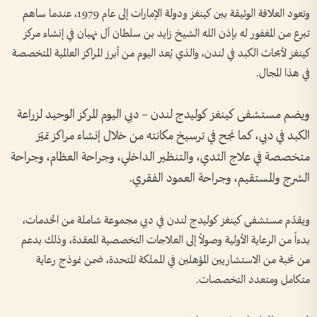
وتعود العلاقة الوثيقة بين كينغز ودولة الإمارات إلى عام 1979، عندما ساهم
تبرع من المغفور له بإذن الله الشيخ زايد بن سلطان آل نهيان في إنشاء مركز
كينغز لأبحاث الكبد في لندن، والذي يُعد اليوم من أبرز المراكز العالمية المتخصصة
في هذا المجال.
ويضم مستشفى كينغز كوليدج لندن – دبي اليوم المركز الوحيد لزراعة
الكبد في دبي، كما نجح في ترسيخ مكانته من خلال إنشاء مراكز تميّز
متخصصة في علاج الثدي، والتنظير الداخلي، وجراحة العظام، وجراحة
الشرج والمستقيم، وجراحة العمود الفقري.
ويقدّم مستشفى كينغز كوليدج لندن في دبي مجموعة شاملة من الخدمات،
بدءاً من الرعاية الأولية وصولاً إلى العلاجات التخصصية المعقدة، وذلك بدعم
من نخبة من الاستشاريين المؤهلين في المملكة المتحدة، ضمن نموذج رعاية
متكامل ومتعدد التخصصات.