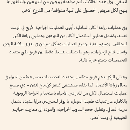
المتلقي. وفي هذه الحالات، تتم مواءمة زوجين من المتبرعين والمتلقين بما
يتيح لكل مريض الحصول على كلية متوافقة من المتبرع الآخر.
وفي عمليات زراعة الكلى التبادلية، تُجرى العمليات الجراحية الأربع في الوقت
نفسه، وتشمل عمليتي استئصال الكلى من المتبرعين وعمليتي زراعة الكلى
للمتلقين. ويسهم تنفيذ جميع العمليات بشكل متزامن في تعزيز سلامة المرضى
وضمان نجاح الإجراءات، وهو ما يتطلب تنسيقاً دقيقاً بين فريق طبي متعدد
التخصصات يتمتع بخبرة عالية.
ويحظى المركز بدعم فريق متكامل ومتعدد التخصصات يضم نخبة من الخبراء في
مجال زراعة الأعضاء. كما يقدّم مستشفى كينغز كوليدج لندن – دبي جميع
عمليات استئصال الكلى من المتبرعين الأحياء باستخدام الجراحة الروبوتية
بالكامل، عبر تقنيات طفيفة التوغل، بما يوفر للمتبرعين مزايا عديدة تشمل
سرعة التعافي، وتقليل حجم الندوب الجراحية، والعودة إلى ممارسة حياتهم
الطبيعية في وقت أقصر.