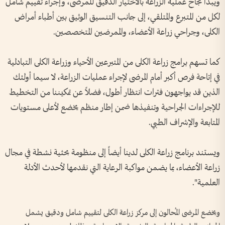
ويبدأ نجاح عملية الزراعة بالاختيار الدقيق للمرضى، وإجراء تقييم شامل
لكل من المتبرع والمتلقي، إلى جانب التنسيق الوثيق بين أطباء أمراض
الكلى، وجراحي زراعة الأعضاء، والممرضين المتخصصين.
كما تسهم برامج زراعة الكلى من المتبرعين الأحياء وزراعة الكلى التبادلية
في إتاحة فرص أكبر أمام المرضى لإجراء عمليات الزراعة، لا سيما أولئك
الذين قد يواجهون فترات انتظار أطول، فضلاً عن تمكيننا من التخطيط
للإجراءات الجراحية وتنفيذها ضمن إطار منظم يخضع لأعلى مستويات
المتابعة والإشراف الطبي.
ويستند برنامج زراعة الكلى لدينا أيضاً إلى منظومة بحثية نشطة في مجال
زراعة الأعضاء، بما يضمن مواكبة الرعاية التي نقدمها لأحدث الأدلة
العلمية".
ويخضع المرضى المُحالون إلى مركز زراعة الكلى لتقييم شامل ودقيق يشمل