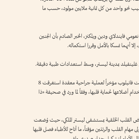
 تتجاوز 10%، في حالة تصيب نحو واحد من كل ثمانية ملايين مولود، حسب ما
نعومي فايندلاي ودين ويلكنز، الخبر الصادم بأن الجنين
لا أنهما تمسكا بالأمل وقررا استكماله.
غلينفيلد بمدينة ليستر، وسط استعدادات طبية دقيقة.
وبعد سبع سنوات من الرعاية الدقيقة، خضعت فانيلوب مؤخراً لعملية جراحية معقدة استغرقت 8
ام أضلاعها لحماية قلبها، وفقاً لما ورد في صحيفة «ذا
اض القلب الخَلقية بمستشفى ليستر الملكي، حيث وُضعت
هاز دعم الحياة ECMO الذي تولى مهام القلب والرئتين مؤقتاً، ما أتاح للأطباء فصل قلبها
إلى الأمام لتشكيل جدار صدري واقٍ.