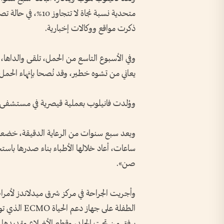
متحدية نسبة نجاة لا
ذكرت مواقع ووكالات إخبارية.
وفي الأسبوع التاسع من الحمل، تلقى والداها، 
يعاني من تشوه خطير، وقد نُصحا بإنهاء الحمل، إ
ووُلدت فانيلوب بعملية قيصرية في مستشفى 
ساعات، أعاد خلالها الأطباء بناء صدرها باستخد
صن».
وأجريت الجراحة في مركز شرق ميدلاندز لأمر
الطفلة على ج
برفق من تحت الجلد، وقطع الأضلاع وتمديدها 