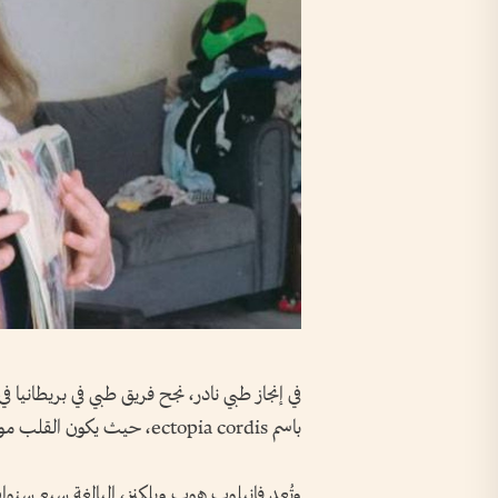
في إنجاز طبي نادر، نجح فريق طبي في بريطانيا 
باسم ectopia cordis، حيث يكون القلب موجوداً كلياً أو جزئياً خارج القفص الصدري.
وتُعد فانيلوب هوب ويلكنز، البالغة سبع سنوات