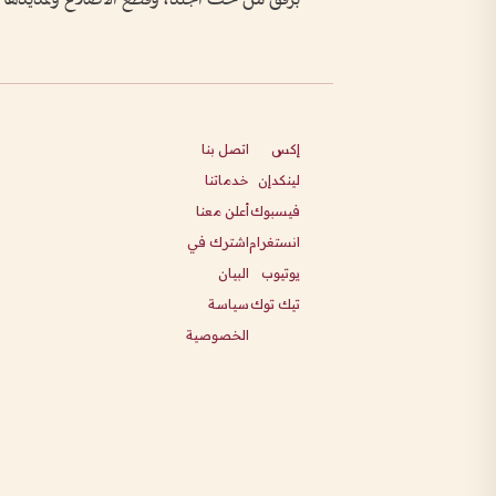
إكس
اتصل بنا
لينكدإن
خدماتنا
فيسبوك
أعلن معنا
انستغرام
اشترك في
يوتيوب
البيان
تيك توك
سياسة
الخصوصية