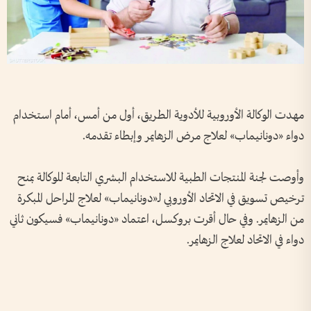
مهدت الوكالة الأوروبية للأدوية الطريق، أول من أمس، أمام استخدام
دواء «دونانيماب» لعلاج مرض الزهايمر وإبطاء تقدمه.
وأوصت لجنة المنتجات الطبية للاستخدام البشري التابعة للوكالة بمنح
ترخيص تسويق في الاتحاد الأوروبي لـ«دونانيماب» لعلاج المراحل المبكرة
من الزهايمر. وفي حال أقرت بروكسل، اعتماد «دونانيماب» فسيكون ثاني
دواء في الاتحاد لعلاج الزهايمر.