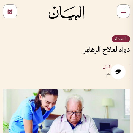
الصحّة
دواء لعلاج الزهايمر
البيان
دبي