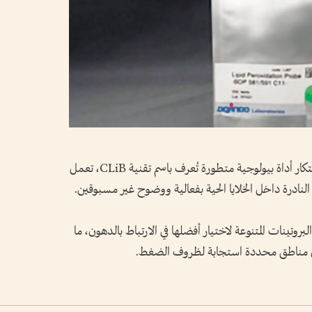
نجح فريق بحثي من جامعة أوساكا اليابانية في ابتكار أداة بيولوجية متطورة تُعرف باسم تقنية CLiB، تعمل
نادرة داخل الخلايا الحية بفعالية ووضوح غير مسبوقين.
بروتينات المتنوعة لاختيار أفضلها في الارتباط بالدهون، ما
ي مناطق محددة استجابة لظروف الضغط.