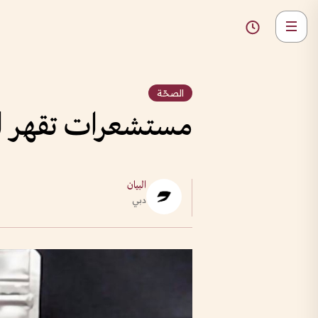
الصحّة
مستشعرات تقهر ا
البيان
دبي