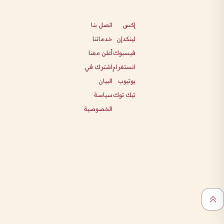
إكس
اتصل بنا
لينكدإن
خدماتنا
فيسبوك
أعلن معنا
انستغرام
اشترك في
يوتيوب
البيان
تيك توك
سياسة
الخصوصية