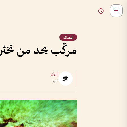
الصحّة
مركّب يحد من تخثر
البيان
دبي