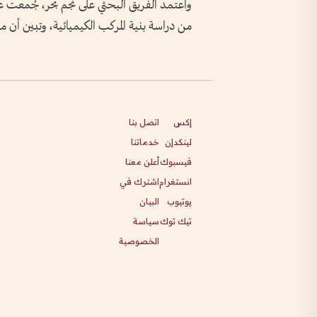
واعتمد الفريق البحثي على نجم بحر، جُمعت عين
من دراسة بنية المركب الكيميائية، وتبين أن 
إكس
اتصل بنا
لينكدإن
خدماتنا
فيسبوك
أعلن معنا
انستغرام
اشترك في
يوتيوب
البيان
تيك توك
سياسة
الخصوصية