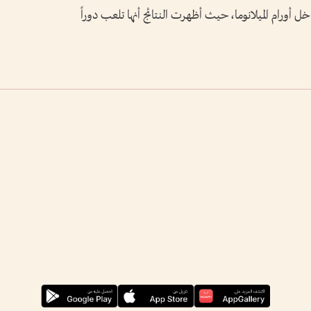
ية نحو 30% من الخلايا داخل أورام الميلانوما، حيث أظهرت النتائج أنها تلعب دوراً