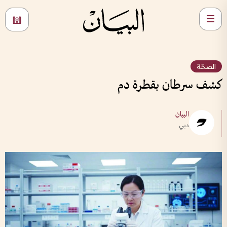
الصحّة
كشف سرطان بقطرة دم
البيان
دبي