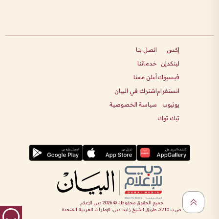
إكس
اتصل بنا
لينكدإن
خدماتنا
فيسبوك
أعلن معنا
انستغرام
اشترك في البيان
يوتيوب
سياسة الخصوصية
تيك توك
جميع الحقوق محفوظة ©
2026
دبي للإعلام
ص.ب 2710، طريق الشيخ زايد، دبي، الإمارات العربية المتحدة