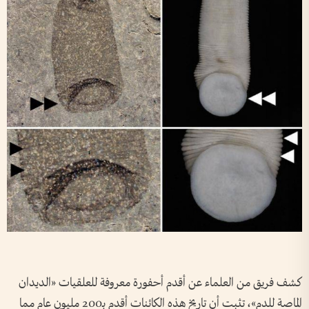
كشف فريق من العلماء عن أقدم أحفورة معروفة للعلقيات «الديدان
الماصة للدم»، تثبت أن تاريخ هذه الكائنات أقدم بـ200 مليون عام مما