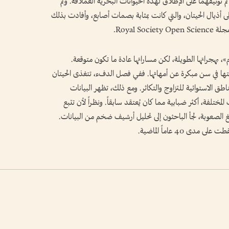
لذين تم توثيقهما على الإطلاق لهذه الحيوانات البحرية العملاقة. وتم
لى أذيال الحيتان، والتي كانت بمثابة بصمات أصابع، وأفادت بذلك
Royal .
»، بهجراتها الطويلة، لكن مساراتها عادة ما تكون متوقعة.
متها في سن مبكرة عن أمهاتها. ففي فصل الدفء، تتغذى الحيتان
لمناطق الاستوائية للتزاوج والتكاثر. ومع ذلك، تظهر البيانات
تلفة، أكثر ضبابية مما كان يُعتقد سابقاً. ونظراً لأن تتبع
لغ الصعوبة، لجأ الباحثون إلى تحليل أرشيف ضخم من البيانات.