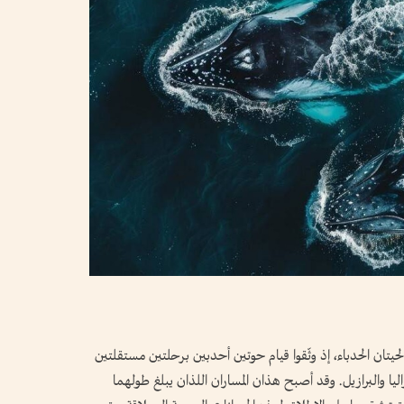
تان الحدباء، إذ وثّقوا قيام حوتين أحدبين برحلتين مستقلتين
ليا والبرازيل. وقد أصبح هذان المساران اللذان يبلغ طولهما