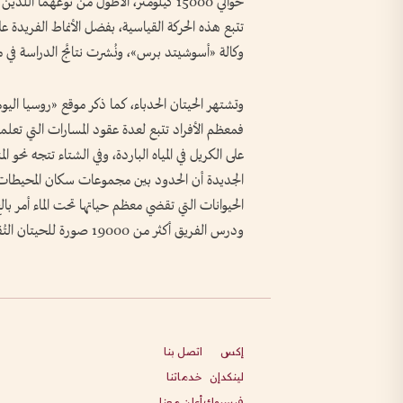
حوالي 15000 كيلومتر، الأطول من نوعهما ال
تتبع هذه الحركة القياسية، بفضل الأنماط الفريدة ع
وكالة «أسوشيتد برس»، ونُشرت نتائج الدراسة في مجلة Society Open Science
وتشتهر الحيتان الحدباء، كما ذكر موقع «روسيا اليوم
فمعظم الأفراد تتبع لعدة عقود المسارات التي تعل
على الكريل في المياه الباردة، وفي الشتاء تتجه نحو ا
الجديدة أن الحدود بين مجموعات سكان المحيطات المخ
الحيوانات التي تقضي معظم حياتها تحت الماء أمر با
ودرس الفريق أكثر من 19000 صورة للحيتان التُقطت على مدى 40 عاماً الماضية.
إكس
اتصل بنا
لينكدإن
خدماتنا
فيسبوك
أعلن معنا