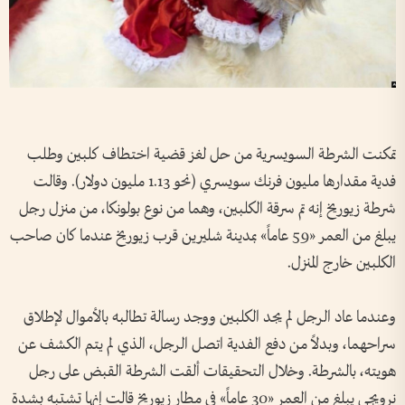
تمكنت الشرطة السويسرية من حل لغز قضية اختطاف كلبين وطلب
فدية مقدارها مليون فرنك سويسري (نحو 1.13 مليون دولار). وقالت
شرطة زيوريخ إنه تم سرقة الكلبين، وهما من نوع بولونكا، من منزل رجل
يبلغ من العمر «59 عاماً» بمدينة شليرين قرب زيوريخ عندما كان صاحب
الكلبين خارج المنزل.
وعندما عاد الرجل لم يجد الكلبين ووجد رسالة تطالبه بالأموال لإطلاق
سراحهما، وبدلاً من دفع الفدية اتصل الرجل، الذي لم يتم الكشف عن
هويته، بالشرطة. وخلال التحقيقات ألقت الشرطة القبض على رجل
نرويجي يبلغ من العمر «30 عاماً» في مطار زيوريخ قالت إنها تشتبه بشدة