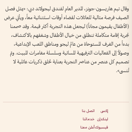
وقال تيم هاريسون-جونز، المدير العام لفندق ليجولاند دبي: «يمثل فصل
الصيف فرصة مثالية للعائلات لقضاء أوقات استثنائية معاً، ويأتي عرض
(الأطفال يقيمون مجاناً) ليجعل هذه التجربة أكثر قيمة. وقد صممنا
تجربة إقامة متكاملة تنطلق من خيال الأطفال وشغفهم بالاكتشاف،
بدءاً من الغرف المستوحاة من عالم ليجو ومناطق اللعب الإبداعية،
وصولاً إلى الفعاليات الترفيهية المسائية وسلسلة مغامرات المبيت. وتم
تصميم كل عنصر من عناصر التجربة بعناية لخلق ذكريات عائلية لا
تُنسى».
إكس
اتصل بنا
لينكدإن
خدماتنا
فيسبوك
أعلن معنا