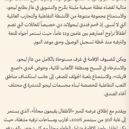
مثالية لقضاء عطلة صيفية مليئة بالمرح والتشويق في عالم بطابع ليجو،
والاستمتاع بمجموعة متنوعة من الأنشطة التفاعلية والتجارب العائلية
التي لا تُنسى. إذ صُمم فندق ليجولاند دبي خصيصاً للعائلات التي تضم
أطفالاً تراوح أعمارهم بين عامين و12 عاماً، حيث تستمر أجواء المتعة
والترفيه منذ لحظة تسجيل الوصول وحتى موعد النوم.
ويمكن للضيوف الإقامة في غرف مستوحاة بالكامل من عالم ليجو،
والاسترخاء في المسبح ومنطقة الألعاب المائية، وخوض تحدي «اصنع
قاربك»، والاستمتاع بلعبة الجولف المصغر، إلى جانب استكشاف مناطق
اللعب التفاعلية المخصصة لبناء مجسمات ليجو المنتشرة في مختلف
أنحاء الفندق.
ويقدم مع إطلاق عرضه المميز «الأطفال يقيمون مجاناً»، الذي يستمر
إلى غاية الـ30 من سبتمبر 2026، تجارب ومساحات ترفيه مذهلة، حيث
يمكن لطفل واحد الإقامة وتناول الطعام مجاناً مع كل شخص بالغ يدفع