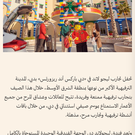
تحفل تجارب ليجو لاند في «دبي باركس آند ريزورتس» بدبي، المدينة
الترفيهية الأكبر من نوعها بمنطقة الشرق الأوسط، خلال هذا الصيف
بتجارب ترفيهية ممتعة وفريدة، تتيح للعائلات وعشاق المرح من جميع
الأعمار الاستمتاع بموسم صيفي استثنائي في دبي، من خلال باقات
أنشطة ترفيهية وتجارب مرح، مذهلة.
ويُعد فندق ليجولاند دبي الوجهة الفندقية الوحيدة المستوحاة بالكامل