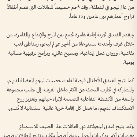
من عالم ليجو في المنطقة، وقد صُمم خصيصاً للعائلات التي تضم أطفالاً
تراوح أعمارهم بين عامين و12 عاماً.
ويقدم الفندق تجربة إقامة غامرة تجمع بين المرح والإبداع والمغامرة، من
خلال غرف وأجنحة مستوحاة من أشهر عوالم ليجو، ومناطق لعب
تفاعلية، وورش عمل إبداعية، ومسبح عائلي، وبرامج ترفيهية مسائية
يومية.
كما يتيح الفندق للأطفال فرصة لقاء شخصيات ليجو المفضلة لديهم،
والمشاركة في تجارب البحث عن الكنز داخل الغرف، إلى جانب مجموعة
واسعة من الأنشطة التفاعلية المصممة لإثراء خيالهم وتعزيز روح
الاستكشاف لديهم، ما يجعل كل إقامة تجربة عائلية استثنائية لا تُنسى.
وكما يتيح فندق ليجولاند دبي العائلات هذا الصيف للاستمتاع
بمغامرات أكبر وذكريات أجمل، موفراً فرصاً وتجارب تتيح للعائلات فرصة