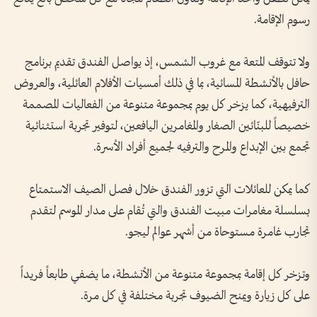
رسوم الإقامة.
ولا تتوقف المتعة مع غروب الشمس، إذ يواصل الفندق تقديم برنامج
حافل بالأنشطة المسائية، بما في ذلك أمسيات الأفلام العائلية، والعروض
الترفيهية، كما يزخر كل يوم بمجموعة متنوعة من الفعاليات المصممة
خصيصاً للبنّائين الصغار والمغامرين اليافعين، لتوفير تجربة استثنائية
تجمع بين الإبداع والمرح والترفيه لجميع أفراد الأسرة.
كما يمكن للعائلات التي تزور الفندق خلال فصل الصيف الاستمتاع
بسلسلة مغامرات مبيت الفندق والتي تُقام على مدار الموسم لتقدم
تجارب غامرة مستوحاة من أشهر عوالم ليجو.
وتزخر كل إقامة بمجموعة متنوعة من الأنشطة، ما يضفي طابعاً فريداً
على كل زيارة ويمنح الضيوف تجربة مختلفة في كل مرة.