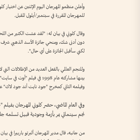
وأعلن منظمو المهرجان اليوم الإثنين عن اختيار كلوني
للمهرجان المقررة في سبتمبر/أيلول المقبل.
وقال كلوني في بيان له: "لقد عشت الكثير من اللحظ
دون أدنى شك، ومنحي جائزة الأسد الذهبي شرف هائ
لكني سأقبل الجائزة على أي حال".
وللنجم العالمي بالفعل العديد من الإطلالات التي ل
بينها مشاركته عام 1998 في فيل
وفيلمه الثاني كمخرج "جود نايت أند جود لاك" عام 005
وفي العام الماضي، حضر كلوني المهرجان بفيلم 
نجم سينمائي يمر بأزمة وجودية قبيل تسلمه جائز
من جانبه، قال مدير المهرجان ألبرتو باربيرا في بيا