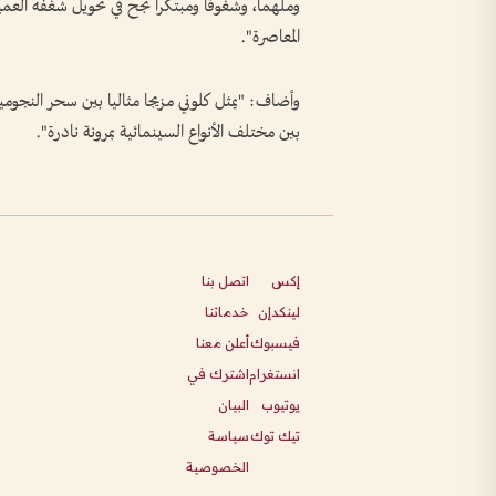
وملهما، وشغوفا ومبتكرا نجح في تحويل شغفه العميق 
المعاصرة".
وأضاف: "يمثل كلوني مزيجا مثاليا بين سحر النجومية
بين مختلف الأنواع السينمائية بمرونة نادرة".
إكس
اتصل بنا
لينكدإن
خدماتنا
فيسبوك
أعلن معنا
انستغرام
اشترك في
يوتيوب
البيان
تيك توك
سياسة
الخصوصية