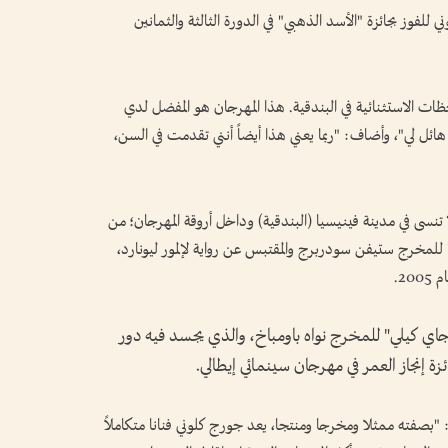
 للفوز بجائزة "الأسد الذهبي" في الدورة الثالثة والثمانين
ات الاستثنائية في البندقية. هذا المهرجان هو المفضل لدي
ل لي"، وأضاف: "ربما يعني هذا أيضاً أنني تقدمت في السن،
ا تنسى في مدينة فينيسيا (البندقية) وداخل أروقة المهرجان؛ من
م "أوت في سايت" للمخرج ستيفن سودربرج والمقتبس عن رواية لإلمور ليونارد،
2.
"جاي كيلي" للمخرج نواه باومباخ، والذي يجسد فيه دور
ة إنجاز العمر في مهرجان سينمائي إيطالي.
ن: "بصفته ممثلا ومخرجا ومنتجا، يعد جورج كلوني فنانا متكاملاً