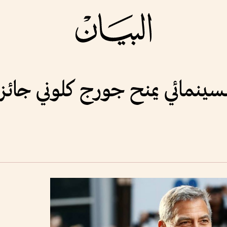
ينمائي يمنح جورج كلوني جائزة 