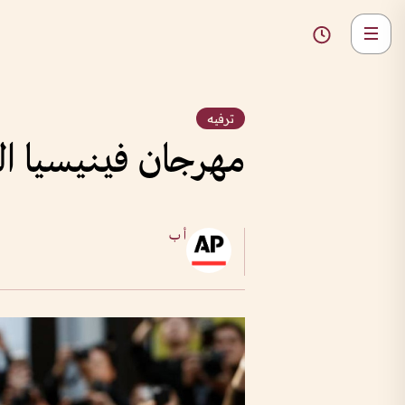
ترفيه
مهرجان فينيسيا الس
أ ب