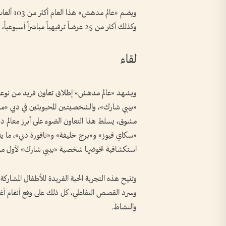
وكذلك أكثر من 25 عرضاً ترفيهياً مباشراً أسبوعياً، وورشة عمل تستمر طوال الموسم.
لقاء
ويشهد «عالم مدهش» إطلاق تعاون فريد من نوعه في 
«بيبي شارك»، والشخصيتين المحبوبتين في دبي
مشوق، يسلط هذا التعاون الضوء على أبرز معالم د
«سكاي فيوز» و«برج خليفة» و«نافورة دبي»، ما يعزز
استكشافية تخوضها شخصية «بيبي شارك» لأول مر
وتتيح هذه التجربة الحية الفريدة للأطفال المشار
وسرد القصص التفاعلي، كل ذلك على وقع أنغام أغا
والنشاط.