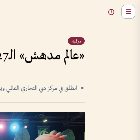
ترفيه
«عالم مدهش» الـ27 يعود بصحبة «بيبي شارك»
انطلق في مركز دبي التجاري العالمي ويستمر 