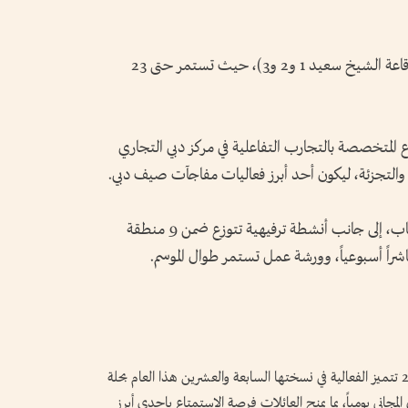
وتقام الفعاليات في مركز دبي التجاري العالمي (قاعة الشيخ سعيد 1 و2 و3)، حيث تستمر حتى 23
 المتخصصة بالتجارب التفاعلية في مركز دبي التجاري
 والتجزئة، ليكون أحد أبرز فعاليات مفاجآت صيف دبي.
ويضم عالم مدهش هذا العام أكثر من 103 ألعاب، إلى جانب أنشطة ترفيهية تتوزع ضمن 9 منطقة
وبعد النجاح اللافت الذي حققته نسخة عام 2025 تتميز الفعالية في نسختها السابعة والعشرين هذا العام بحلة
المجاني يومياً، بما يمنح العائلات فرصة الاستمتاع بإحدى أبرز