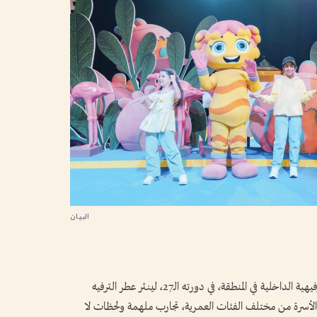
البيان
عاد، أمس، «عالم مدهش»، أحد أكبر الوجهات الترفيهية الداخلية في المنطقة، في دورته الـ27، لينثر عطر الترفيه
فراد الأسرة من مختلف الفئات العمرية، تجارب ملهمة ولحظات لا