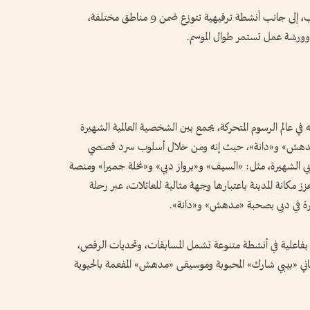
ويضم «عالم مدهش» هذا العام أكثر من 103 ألعاب، إلى جانب أنشطة ترفيهية تتوزع ضمن 9 مناطق مختلفة،
عالم الرسوم المتحركة، يجمع بين الشخصية العالمية الشهيرة
 «مدهش» و«دانة»، حيث إنه ومن خلال أسلوب سرد قصصي
بي الشهيرة، مثل: «السيف» و«برواز دبي» و«نخلة جميرا» ومنصة
 مكانة المدينة باعتبارها وجهة مثالية للعائلات، عبر رحلة
ة في دبي بصحبة «مدهش» و«دانة».
كة بفاعلية في أنشطة متنوعة تشمل المسابقات، وتحديات الرقص،
ني «بيبي شارك» المحبوبة وموسيقى «مدهش» المفعمة بالحيوية