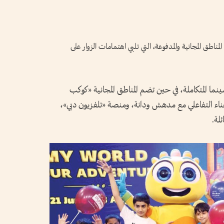
اطق المجانية والمدفوعة، التي تلبي اهتمامات الزوار على
ما المتكاملة، في حين تضم المناطق المجانية «كوكب
غناء التفاعلي مع مدهش ودانة، ومنصة «تلفزيون دبي»،
لة.