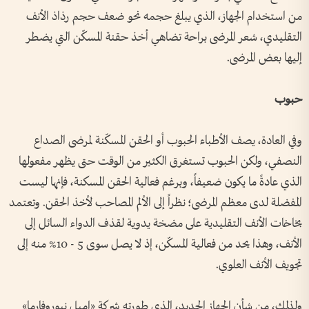
من استخدام الجهاز، الذي يبلغ حجمه نحو ضعف حجم رذاذ الأنف
التقليدي، شعر المرضى براحة تضاهي أخذ حقنة المسكّن التي يضطر
إليها بعض المرضى.
حبوب
وفي العادة، يصف الأطباء الحبوب أو الحقن المسكّنة لمرضى الصداع
النصفي، ولكن الحبوب تستغرق الكثير من الوقت حتى يظهر مفعولها
الذي عادةً ما يكون ضعيفاً، وبرغم فعالية الحقن المسكنة، فإنها ليست
المفضلة لدى معظم المرضى؛ نظراً إلى الألم المصاحب لأخذ الحقن. وتعتمد
بخاخات الأنف التقليدية على مضخة يدوية لقذف الدواء السائل إلى
الأنف، وهذا يحد من فعالية المسكّن، إذ لا يصل سوى 5 - 10% منه إلى
تجويف الأنف العلوي.
ولذلك، من شأن الجهاز الجديد، الذي طورته شركة «إمبل نيوروفارما»