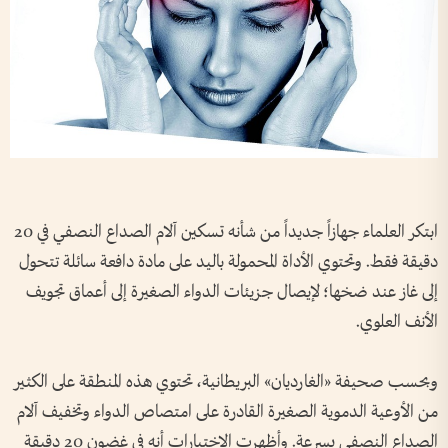
ابتكر العلماء جهازاً جديداً من شأنه تسكين آلام الصداع النصفي في 20
دقيقة فقط. وتحتوي الأداة المحمولة باليد على مادة دافعة سائلة تتحول
إلى غاز عند ضخها؛ لإيصال جزيئات الدواء الصغيرة إلى أعماق تجويف
الأنف العلوي.
وبحسب صحيفة «الغارديان» البريطانية، تحتوي هذه المنطقة على الكثير
من الأوعية الدموية الصغيرة القادرة على امتصاص الدواء وتخفيف آلام
الصداع النصفي بسرعة. وأظهرت الاختبارات أنه في غضون 20 دقيقة