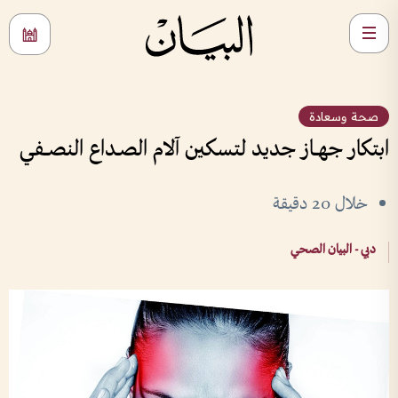
صحة وسعادة
ابتكار جهــاز جديد لتسكين آلام الصـداع النصــفي
خلال 20 دقيقة
دبي - البيان الصحي