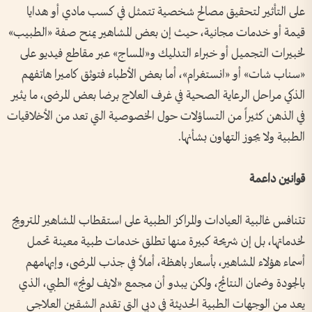
على التأثير لتحقيق مصالح شخصية تتمثل في كسب مادي أو هدايا
قيمة أو خدمات مجانية، حيث إن بعض المشاهير يمنح صفة «الطبيب»
لخبيرات التجميل أو خبراء التدليك و«المساج» عبر مقاطع فيديو على
«سناب شات» أو «انستغرام»، أما بعض الأطباء فتوثق كاميرا هاتفهم
الذكي مراحل الرعاية الصحية في غرف العلاج برضا بعض المرضى، ما يثير
في الذهن كثيراً من التساؤلات حول الخصوصية التي تعد من الأخلاقيات
الطبية ولا يجوز التهاون بشأنها.
قوانين داعمة
تتنافس غالبية العيادات والمراكز الطبية على استقطاب المشاهير للترويج
لخدماتها، بل إن شريحة كبيرة منها تطلق خدمات طبية معينة تحمل
أسماء هؤلاء المشاهير، بأسعار باهظة، أملاً في جذب المرضى، وإيهامهم
بالجودة وضمان النتائج، ولكن يبدو أن مجمع «لايف لونج» الطبي، الذي
يعد من الوجهات الطبية الحديثة في دبي التي تقدم الشقين العلاجي