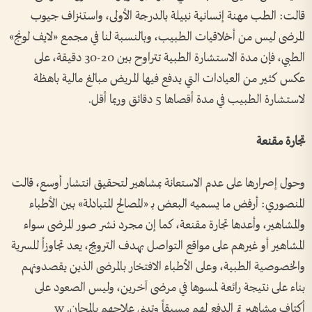
قالت: الطب مهنة إنسانية نبيلة بالدرجة الأولى، واستنزاف جيوب
المرضى ليس من أخلاقيات الطبيب، وبالنسبة لنا في مجمع «لايف لونج»
الطبي، فإن مدة الاستشارة الطبية تتراوح بين 20-30 دقيقة، على
عكس كثير من العيادات التي يدفع فيها المريض مبالغ مالية باهظة
لاستشارة الطبيب في مدة أقصاها 5 دقائق وربما أقل.
تجارة مقنعة
وحول إصرارها على عدم الاستعانة بمشاهير لتحقيق انتشار أوسع، قالت
المنصوري: أرفض ما يسميه البعض بـ «المصالح المتبادلة» بين الأطباء
والمشاهير، وأعدها تجارة مقنعة، كما إن مجرد نشر صور المرضى سواء
المشاهير أو غيرهم على مواقع التواصل بهدف الترويج، يعد تجاوزاً للسرية
والخصوصية الطبية، وعلى الأطباء الافتخار بالمرضى الذين يقصدونهم
بناء على نتيجة رائعة لمسوها في مرضى آخرين، وليس الصعود على
أكتاف مشاهير تم الدفع لهم مسبقاً وتبني علاجهم بالمجان. w