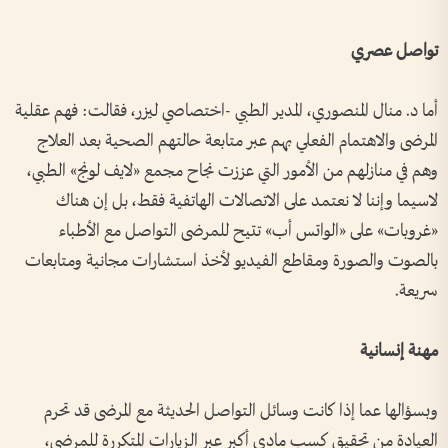
تواصل عصري
أما د. منال المنصوري، المدير الطبي -اختصاصي ليزر، فقالت: فهم عقلية
المرضى والاهتمام الفعلي بهم عبر متابعة حالتهم الصحية بعد العلاج
وهم في منازلهم من الأمور التي عززت نجاح مجمع «لايف لونج» الطبي،
لاسيما وإننا لا نعتمد على الاتصالات الهاتفية فقط، بل إن هناك
«غروبات» على «الواتس أب» تتيح للمرضى التواصل مع الأطباء
بالصوت والصورة ومقاطع الفيديو لأخذ استشارات مجانية ومتابعات
سريعة.
مهنة إنسانية
وبسؤالها عما إذا كانت وسائل التواصل الحديثة مع المرضى قد تحرم
العيادة من تحقيق كسب مادي أكبر عبر الزيارات المتكررة للمرضى،