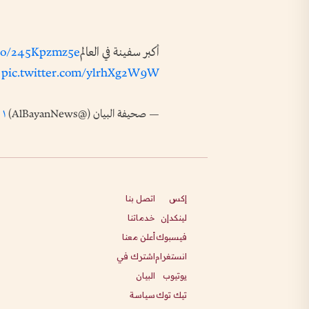
أكبر سفينة في العالم
t.co/245Kpzmz5e
pic.twitter.com/ylrhXg2W9W
— صحيفة البيان (@AlBayanNews)
١ يوليو ٢٠١٨
إكس
اتصل بنا
لينكدإن
خدماتنا
فيسبوك
أعلن معنا
انستغرام
اشترك في
يوتيوب
البيان
تيك توك
سياسة