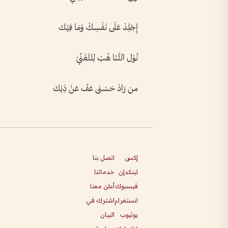
إِجْلِدْ عَلَى نَفْسِكْ وْمَا فِيْك
نُوْل الثَّنَا هُبْ لِلتَّغَنِّيْ
من رَادْ حَسْنَى عَفّ عَنْ ذِيْك
إكس
اتصل بنا
لينكدإن
خدماتنا
فيسبوك
أعلن معنا
انستغرام
اشترك في
يوتيوب
البيان