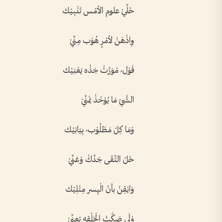
خَلِّيْ علوم الأمْس تَنْبِيْك
وِاذْهَنْ لأمْرٍ هُوْب مِنِّيْ
قَوْل ٍ مْوَرَّثْ خِذْه يَعْنِيْك
الشَّيّ مَا يُوْخَذْ تِمَنِّيْ
وْمَا كِلّ مَطْلُوْب ٍ بِيَاتِيْك
خَلّ التِّقَى جَدِّكْ وْعَنِّيْ
وَايْقِنْ بأنّ الْيِسر مِتْلِيْك
وْلَى صَكَّتْ الْحَلْقه تِعِنِّيْ