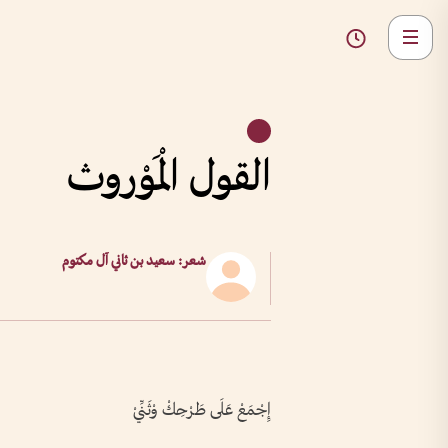
القول الْمَوْروث
شعر: سعيد بن ثاني آل مكتوم
إِجْمَعْ عَلَى طَرْحِكْ وْثَنِّيْ