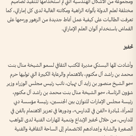
ومجموعة من الأشكال الهندسية التي تم استخدامها لتنفيذ تصاميم
مختلفة لعلم الدولة بألوانه الزاهية ومكانته الغالية لدى كل إماراتي، كما
تعرفت الطالبات على كيفية عمل أنماط جديدة من الزهور ورسمها على
القماش باستخدام ألوان العلم الإماراتي.
تحفيز
وأشادت المها البستكي مديرة المكتب الثقافي لسمو الشيخة منال بنت
محمد بن راشد آل مكتوم، بالاهتمام والرعاية الكبيرة التي توليها حرم
سمو الشيخ منصور بن زايد آل نهيان، نائب رئيس مجلس الوزراء وزير
شؤون الرئاسة، سمو الشيخة منال بنت محمد بن راشد آل مكتوم،
رئيسة مجلس الإمارات للتوازن بين الجنسين، رئيسة مؤسسة دبي
للمرأة، لمبادرة «الفن في المدارس»، ودورها في تعزيز الاهتمام بالفن في
المدارس، من خلال تحفيز الإبداع وتنمية المهارات الفنية لدى المواهب
الصغيرة والشابة وإعدادهم للانضمام إلى الساحة الثقافية والفنية