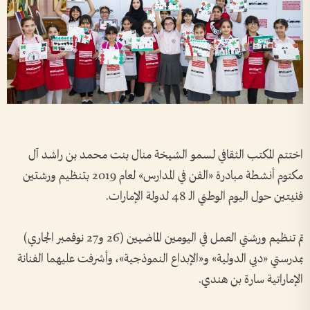
اختتم المكتب الثقافي لسمو الشيخة منال بنت محمد بن راشد آل
مكتوم أنشطة مبادرة «الفن في المدارس» لعام 2019 بتنظيم ورشتين
فنيتين حول اليوم الوطني الـ 48 لدولة الإمارات.
تم تنظيم ورشتي العمل في اليومين الماضيين (26 و27 نوفمبر الجاري)
بمدرستي «دبي الدولية» و«الإبداع النموذجية»، وأشرفت عليهما الفنانة
الإماراتية سارة بن هندي.