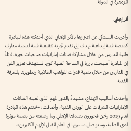
المزدهرة في الدولة.
أثر إيجابي
وأعربت البستكي عن اعتزازها بالأثر الإيجابي الذي أحدثته هذه المبادرة
كمنصة فنية إبداعية تهدف إلى تقديم تجربة تثقيفية فنية لتنمية معارف
طلبة المدارس من خلال مشاركة فنانات إماراتيات صاحبات خبرة، قائلةً
إن المبادرة أصبحت بارزة في الساحة الفنية كونها تستهدف تعزيز الفن
في المدارس من خلال تنمية قدرات المواهب الطلابية وتطويرها بالمعرفة
الفنية.
وأحدث أساليب الإبداع، مشيدةً بالدور المهم الذي لعبته الفنانات
الإماراتيات المشرفات على الورش الفنية. وأضافت: «نختتم هذه المبادرة
لعام 2019 ونحن فخورون بصداها الإيجابي وما وضعته من بصمة مؤثرة
لدى الطلبة، وسنواصل مسيرتها في العام المقبل لإلهام الكثيرين».