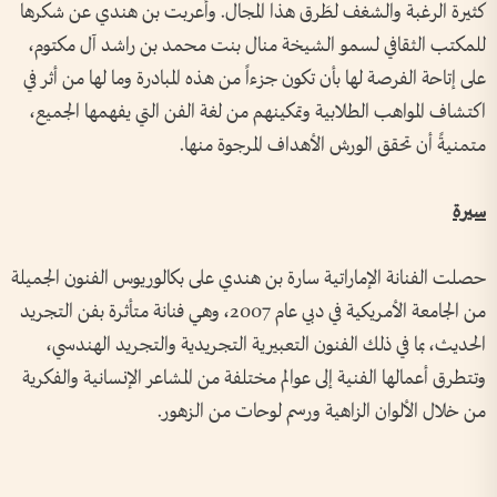
كثيرة الرغبة والشغف لطَرق هذا المجال. وأعربت بن هندي عن شكرها
للمكتب الثقافي لسمو الشيخة منال بنت محمد بن راشد آل مكتوم،
على إتاحة الفرصة لها بأن تكون جزءاً من هذه المبادرة وما لها من أثر في
اكتشاف المواهب الطلابية وتمكينهم من لغة الفن التي يفهمها الجميع،
متمنيةً أن تحقق الورش الأهداف المرجوة منها.
سيرة
حصلت الفنانة الإماراتية سارة بن هندي على بكالوريوس الفنون الجميلة
من الجامعة الأمريكية في دبي عام 2007، وهي فنانة متأثرة بفن التجريد
الحديث، بما في ذلك الفنون التعبيرية التجريدية والتجريد الهندسي،
وتتطرق أعمالها الفنية إلى عوالم مختلفة من المشاعر الإنسانية والفكرية
من خلال الألوان الزاهية ورسم لوحات من الزهور.