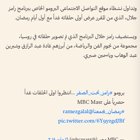
وتداول نشطاء موقع التواصل الاجتماعى البرومو الخاص ببرنامج رامز
جلال، الذي من المقرر عرض أولى حلقاته غداً مع أول أيام رمضان.
ويستضيف رامز خلال البرنامج الذي تم تصوير حلقاته في روسيا،
مجموعة من نجوم الفن والرياضة، من أبرزهم غادة عبد الرازق وشيرين
عبد الوهاب وياسمين صبري.
برومو
#رامز_تحت_الصفر
...انتظروا اولى الحلقات غداً
حصرياً على MBC Masr
#رمضان_يجمعنا
@ramezgalal
pic.twitter.com/6Y9yzgdJBf
— MBC مصر (@mbcmasr)
١٦ مايو ٢٠١٨