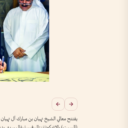
يفتتح معالي الشيخ نهيان بن مبارك آل نهيان و
(السبت) بالانتركونتننتال فيستيفال سيتي بدب