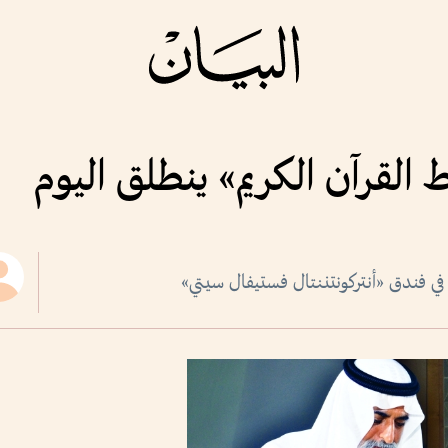
لقرآن الكريم» ينطلق اليوم
في فندق «أنتركونتننتال فستيفال سيتي»