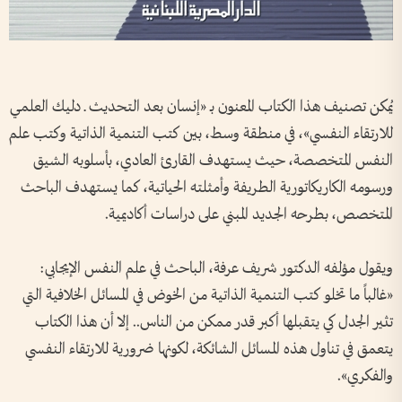
يُمكن تصنيف هذا الكتاب المعنون بـ «إنسان بعد التحديث ـ دليك العلمي
للارتقاء النفسي»، في منطقة وسط، بين كتب التنمية الذاتية وكتب علم
النفس المتخصصة، حيث يستهدف القارئ العادي، بأسلوبه الشيق
ورسومه الكاريكاتورية الطريفة وأمثلته الحياتية، كما يستهدف الباحث
المتخصص، بطرحه الجديد المبني على دراسات أكاديمية.
ويقول مؤلفه الدكتور شريف عرفة، الباحث في علم النفس الإيجابي:
«غالباً ما تخلو كتب التنمية الذاتية من الخوض في المسائل الخلافية التي
تثير الجدل كي يتقبلها أكبر قدر ممكن من الناس.. إلا أن هذا الكتاب
يتعمق في تناول هذه المسائل الشائكة، لكونها ضرورية للارتقاء النفسي
والفكري».