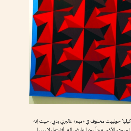
كيلية جولييت مخلوف في «ميم» غاليري بدبي، حيث إنه
امس في مسيرتها الفنية، ويستمر حتى 21 مايو، وهو الأكثر تفرداً بين المعارض التي أقامتها، لا سيما