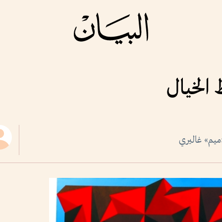
 الخيال
يم» غاليري