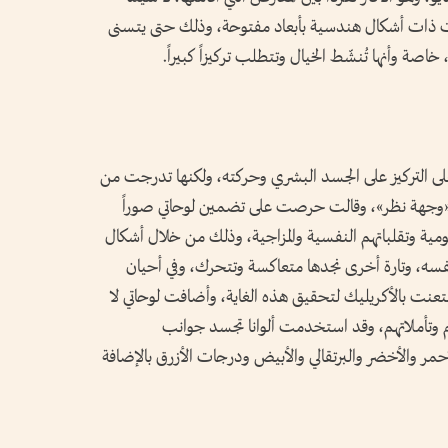
العرض احتوت فقط على 10 لوحات ذات أشكال هندسية بأبعاد مفتوحة، وذلك حتى يتسنى
 خاصة وأنها تُنشّط الخيال وتتطلب تركيزاً كبيراً.
ى التركيز على الجسد البشري وحركته، ولكنها تدرجت من
ا «وجهة نظر»، وقالت حرصت على تضمين لوحاتي صوراً
مية وتقلباتهم النفسية والمزاجية، وذلك من خلال أشكال
 نفسه، وتارة أخرى نجدها متعاكسة وتتحرك، وفي أحيان
عنت بالأكريليك لتحقيق هذه الغاية، وأضافت لوحاتي لا
وتأملاتهم، وقد استخدمت ألوانا تجسد جوانب
مر والأخضر والبرتقالي والأبيض ودرجات الأزرق بالإضافة