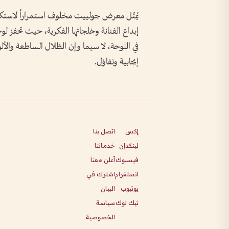
يُمثّل معرض جولييت مخلوف استمراراً لاستك
إبداع الفنانة وخلجاتها الفكرية، حيث تحفز ل
في اللوحة، لا سيما وإن الظلال الساطعة والأل
إيجابية وتفاؤل.
إكس
اتصل بنا
لينكدإن
خدماتنا
فيسبوك
أعلن معنا
انستغرام
اشترك في
يوتيوب
البيان
تيك توك
سياسة
الخصوصية