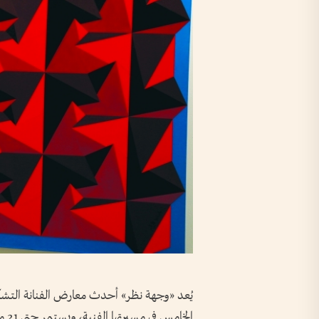
يُعد «وجهة نظر» أحدث معارض الفنانة التش
الخ