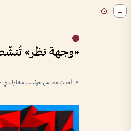
«وجهة نظر» تُنشّط
أحدث معارض جولييت مخلوف في «م