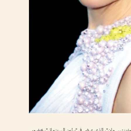
ينتس مان"، الذي عرض في "برلين السينمائي"، بحضور