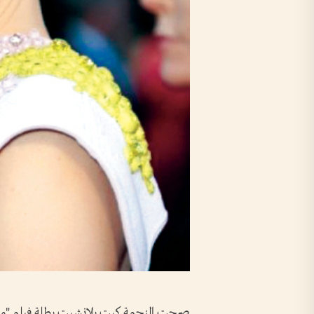
صرحت النجمة كيت بلانشيت بطلة فيلم "مونم