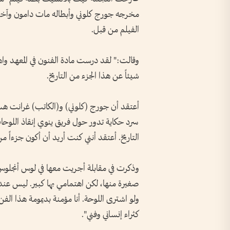
مخرجه جورج كلوني وأبطاله مات دامون وآخري
الفيلم من قبل.
وقالت:" لقد درست مادة الفنون في المعهد واهت
شيئاً عن هذا الجزء من التاريخ.
أعتقد أن جورج (كلوني) و(الكاتب) غرانت هسل
سرد حكاية تدور حول فريق ينوي إنقاذ اللوحات
التاريخ. أعتقد أنني كنت أريد أن أكون جزءاً من
وذكرت في مقابلة أجريت معها في لوس أنجلوس:"
صغيرة منها، لكن اهتمامي بها كبير. ليس عندي
ولو اشترى اللوحة. أنا مؤمنة بديمومة هذا الف
كثراء إنساني وفني".