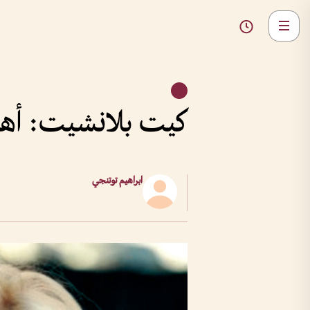
كيت بلانشيت: أهتم 
ابراهيم توتنجي