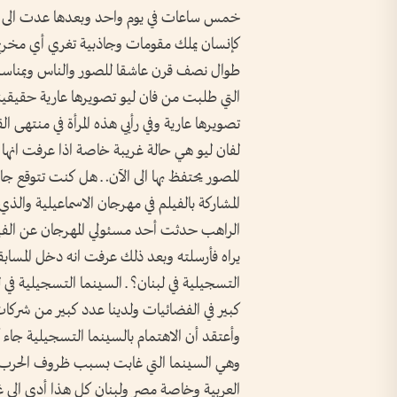
خمس ساعات في يوم واحد وبعدها عدت الى ل
كإنسان يملك مقومات وجاذبية تغري أي مخرج ب
طوال نصف قرن عاشقا للصور والناس وبمناسبة 
تصويرها عارية وفي رأيي هذه المرأة في منتهى ا
لفان ليو هي حالة غريبة خاصة اذا عرفت انها
المصور يحتفظ بها الى الآن. ـ هل كنت تتوقع جائ
المشاركة بالفيلم في مهرجان الاسماعيلية وا
الراهب حدثت أحد مسئولي المهرجان عن الفيل
يراه فأرسلته وبعد ذلك عرفت انه دخل المسابقة
التسجيلية في لبنان؟ ـ السينما التسجيلية في
كبير في الفضائيات ولدينا عدد كبير من شركات 
وأعتقد أن الاهتمام بالسينما التسجيلية جاء
وهي السينما التي غابت بسبب ظروف الحرب وان
العربية وخاصة مصر ولبنان كل هذا أدى الى غي