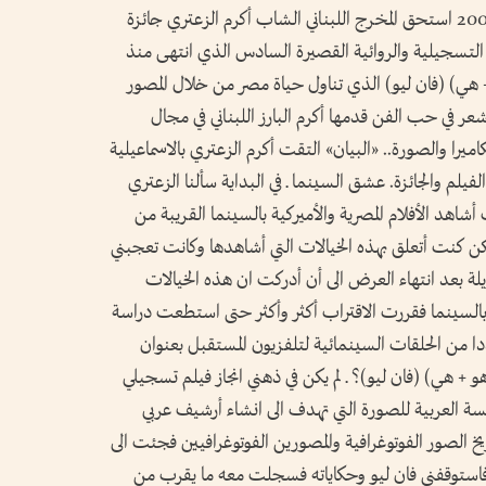
الاثنين 15 شعبان 1423 هـ الموافق 21 أكتوبر 2002 استحق المخرج اللبناني الشاب أكرم الزعتري جائزة
م التسجيلية والروائية القصيرة السادس الذي انتهى منذ
+ هي) (فان ليو) الذي تناول حياة مصر من خلال المصور
عر في حب الفن قدمها أكرم البارز اللبناني في مجال
را والصورة.. «البيان» التقت أكرم الزعتري بالاسماعيلية
فيلم والجائزة. عشق السينما ـ في البداية سألنا الزعتري
شاهد الأفلام المصرية والأميركية بالسينما القريبة من
كن كنت أتعلق بهذه الخيالات التي أشاهدها وكانت تعجبني
لة بعد انتهاء العرض الى أن أدركت ان هذه الخيالات
بالسينما فقررت الاقتراب أكثر وأكثر حتى استطعت دراسة
دا من الحلقات السينمائية لتلفزيون المستقبل بعنوان
+ هي) (فان ليو)؟ ـ لم يكن في ذهني انجاز فيلم تسجيلي
سة العربية للصورة التي تهدف الى انشاء أرشيف عربي
خ الصور الفوتوغرافية والمصورين الفوتوغرافيين فجئت الى
استوقفني فان ليو وحكاياته فسجلت معه ما يقرب من