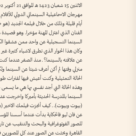
مهرجان الاسماعيلية السينمائي الدولي للأفلا
أيام قليلة وذلك من خلال فيلمه الجديد (هو 
الفنان الذي اعتزل المهنة مؤخرا. وهو قصيدة ش
السينما التسجيلية عن واحد ممن عشقوا الكامي
وكان هذا الحوار الذي تطرق لاشياء كثيرة غير ال
عن علاقته بالسينما؟ ـ منذ الصغر عندما كنت أ
منزلي وقتها لم أكن أعرف شيئا عن السينما ول
الحالة التمثيلية وكنت أعيش فيها لفترات طوي
وهذه الحالة التي أجد نفسي بها هي ما يسمى 
السينما بالمدرسة الحديثة بأميركا واخرجت عد
(بيوت وبيوت). ـ كيف أنجزت فيلمك الاخير (هو 
عن فان ليو فالحكاية بدأت عندما أسسنا المؤس
للصور الفوتوغرافية والبحث والتنقيب عن تاري
القاهرة وبحثت عن الصور عند كل المصورين ف