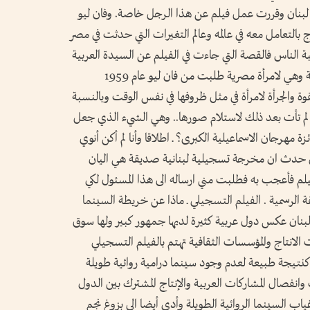
بنان وقررت عمل فيلم عن هذا الرجل خاصة. وفان ليو
التعامل معه في عالمه وعالم التغيرات التي حدثت في مصر
الناس فالقصة التي جاءت في الفيلم عن السيدة العربية
التي طلبت من فان ليو تصويرها عارية حقيقية وهي لامرأة مصرية طلبت من فان ليو عام 1959
لقوة والجرأة لامرأة في مثل ظروفها في نفس الوقت وبالنسبة
 لم تأت بعد ذلك لاستلام صورها.. وهي الشيء الذي جعل
زة مهرجان الاسماعيلية الكبرى؟ ـ اطلاقا وأنا لم أكن أنوي
لذي حدث ان مخرجة تسجيلية لبنانية صديقة هي اليان
م فأعجب به فطلبت مني ارساله الى هذا المسئول لكي
 الرسمية . الفيلم التسجيلي ـ ماذا عن خريطة السينما
 لبنان عكس دول عربية كثيرة لديها جمهور كبير ولها سوق
الانتاج والمؤسسات الثقافية تهتم بالفيلم التسجيلي
 كنتيجة طبيعة لعدم وجود سينما درامية روائية طويلة
فصال المشاركات العربية والإنتاج المشترك بين الدول
اب السينما الروائية الطويلة وأدى أيضا الى بزوغ نجم