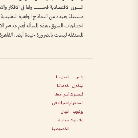
السوق الاقتصادية فحسب وانما في الافكار والا
مستقلة بعيدة عن النماذج الجاهزة التقليدية
احتياجات السوق، هذه المسألة أهم عناصر ا
المستقلة ليست بالضرورة جيدة أيضا. القاهرة
إكس
اتصل بنا
لينكدإن
خدماتنا
فيسبوك
أعلن معنا
انستغرام
اشترك في
يوتيوب
البيان
تيك توك
سياسة
الخصوصية