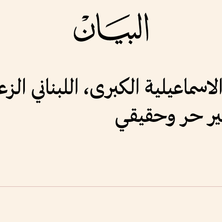
لاسماعيلية الكبرى، اللبناني الز
بير حر وحقيقي