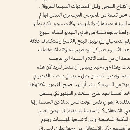
الانتاج السخي وقبل اقتصاديات السينما المعروفة. ـ
 ضمن تسعة من المخرجين العرب يرى البعض انها لم
لورشة سميناها (فيزاترانزيت) وكانت مجرد فكرة بدأتها
نا بدعوة تسعة من فنانيي الفيديو لقضاء أسبوع
التسجيلي وفي توثيق المبدع بالكاميرا واستكشاف علاقة
ل هذا الأسبوع قدم كل فرد فيهم محاولاته لاستكشاف
عتقد ان من شاهد الأفلام التسعة التي عرضت
 يحدث وهذا شيء جيد وينبغي أن تنتظر المزيد لأن هذه
سينما وفيديو ـ أنت من جيل سينمائي يستمد الفيديو في
ديلا عن السينما؟ ـ شئنا أم أبينا أصبح للفيديو شكلا ولغة
نجد أنفسنا نعيد طرح استخدام الفيديو لكي يستقل
 التقليدية وهو في نفس الوقت ليس بديلا عن السينما وإنما
 بالاستقلال؟ ـ (السينما المستقلة) في الوطن العربي
لتكلفة المنخفضة والتي لا تنتجها المؤسسات ويقوم
ام أنفسهم ولكن الاستقلال من وجهة نظري ليس في