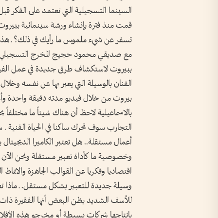
السينما التسجيلية التي تعتمد على الفكر قبل 
قمت منذ فترة بإنشاء ورشة سينمائية ببيروت
تسفر عن شيء ملموس ما رأيك في ذلك؟ ـ هذه ا
مع صديقي محمود حجيج المخرج التسجيلي وقم
ببيروت لاستكشاف طرق جديدة في عمل الفيلم 
الفنان بالوسيلة التي يعبر بها عن نفسه وخلا
بيروت من خلال فيديو مدته دقيقة واحدة وأ
بالاسماعيلية لاحظ أن هناك شيئاً ما مختلفاً
التجارب سوف تحرك ساكنا في الحياة الفنية . 
أعمال مستقلة.. هل تعتبر الكاميرا الديجيتال ب
وخصوصية ما كأداة تعبير مستقلة ونحن الآن 
اقتصاديا وفكريا عن القوالب الجاهزة والانماط
وسيلة جديدة للتعبير بشكل مستقل. ـ ماذا تعني
للأسف الشديد يظن البعض أنها الفقيرة ذات ا
بإنتاجها شركات بسيطة أو مخرجو هذه الأفل