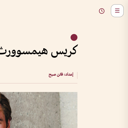
كريس هيمسوورث: إكسبو 2020 دبي أر
إعداد: فاتن صبح