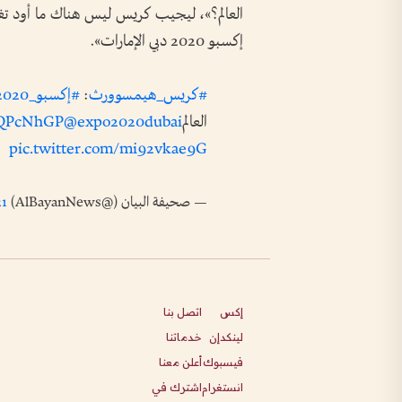
العالم؟»، ليجيب كريس ليس هناك ما أود تغيي
إكسبو 2020 دبي الإمارات».
#كريس_هيمسوورث
:
#إكسبو_2020_دبي
العالم
@expo2020dubai
cAQPcNhGP
pic.twitter.com/mi92vkae9G
— صحيفة البيان (@AlBayanNews)
21
إكس
اتصل بنا
لينكدإن
خدماتنا
فيسبوك
أعلن معنا
انستغرام
اشترك في