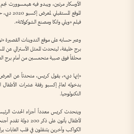
الأوسكار مرتين، ويبدو فيه هيمسوورث نجم
»
الموقع المس
فيلم «ويلي وانكا ومصنع الشوكولاتة».
وعبر حسابه على موقع التدوينات القصيرة «توي
برج خليفة، ليتحدث الممثل الأسترالي عن المس
محلقاً فوق صبية متحمسين من أمام برج ال
«إنها دبي»، يقول كريس، متحدثاً عن العرض ال
بدخوله لعالم إكسبو رفقة عشرات الأطفال ال
التكنولوجيا
.
ويتحدث كريس معدداً أجزاء الحدث الرئيس
لأطفال يأتون على ذكر
الكواكب وآخرين يتنقلون في قلب الغابات ي