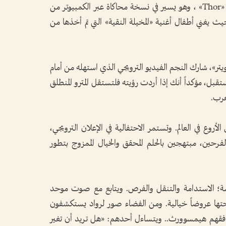
«Thor
، وهو يسير في نسخة محاكاة عبر الكمبيوتر من
تقبلي لمعرض إكسبو 2020 دبي، حيث يغني أطفال أغنية «المخيلة النقية» التي تم أخذها من
تر»، شارك النجم الفيديو الترويجي الذي استهله من أمام
تقبل، مؤكداً أنك إذا أردت رؤيته فلتستقل المترو المنطلق
عرب
.
أروع في العالم. وتستمر الاحتفالية في الإعلان الترويجي،
فرحين، مبتهجين بالحلم المحقق والخيال الممزوج بتطور
ة؛ الاستدامة والتنقل والفرص. ويتابع مع صوت موحد
 200 دولة تقدم أجنحتها عروضاً خيالية. ومن الفضاء صور لرواد يستكشفون
رافقهم هيمسوورث.. ويتساءل أحدهم: «هل تريد أن تغير