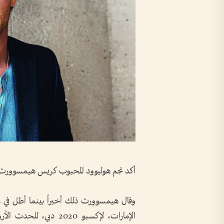
أكد نجم هوليوود المحبوب كريس هيمسوورث أن «إكسبو 2020 دبي» أر
وقال هيمسوورث ذلك أخيراً بينما أطل في ع
الإمارات، لإكسبو 2020 د