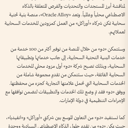
لمناقشة أبرز المستجدات والتحديات والفرص المتعلقة بالذكاء
الاصطناعي محلياً وعالمياً. وتعد «Oracle Alloy»، منصة بنية تحتية
سحابية تمكن شركاء «أوراكل» من العمل كمزودين للخدمات السحابية
لعملائهم.
وستتمكن «دو» من خلال المنصة من توفير أكثر من 100 خدمة من
خدمات البنية التحتية السحابية، إلى جانب خدماتها وتطبيقاتها
السحابية، وبذلك تصبح شركة «دو» أول مزود محلي للخدمات
السحابية الفائقة، حيث ستتمكن من تقديم مجموعة شاملة من
الخدمات السحابية التي تحمل علامتها التجارية كجزء من محفظتها.
ووفق «دو» فقد تم وضع تلك الخدمات والتطبيقات لتضمن توافقها مع
الإجراءات التنظيمية في دولة الإمارات.
كما تستفيد «دو» من التعاون الموسع بين شركتي «أوراكل» و«انفيديا»،
حيث يمكن «دو» من تقديم حلول الذكاء الاصطناعي السيادية ووحدة