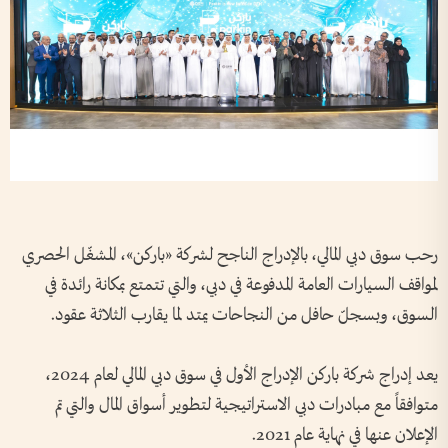
رحب سوق دبي المالي، بالإدراج الناجح لشركة «باركن»، المشغّل الحصري
لمواقف السيارات العامة المدفوعة في دبي، والتي تتمتع بمكانة رائدة في
السوق، وبسجلّ حافل من النجاحات يمتد لما يقارب الثلاثة عقود.
يعد إدراج شركة باركن الإدراج الأول في سوق دبي المالي لعام 2024،
متوافقاً مع مبادرات دبي الاستراتيجية لتطوير أسواق المال والتي تم
الإعلان عنها في نهاية عام 2021.