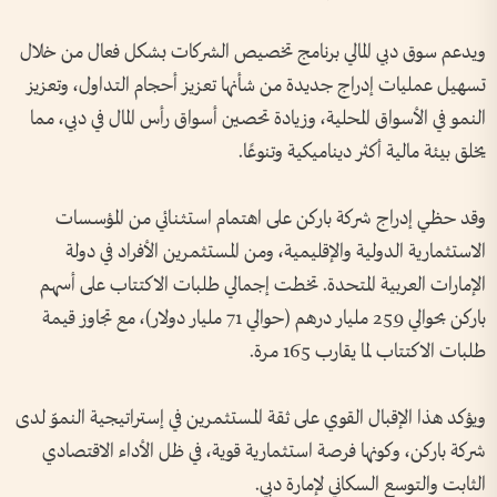
ويدعم سوق دبي المالي برنامج تخصيص الشركات بشكل فعال من خلال
تسهيل عمليات إدراج جديدة من شأنها تعزيز أحجام التداول، وتعزيز
النمو في الأسواق المحلية، وزيادة تحصين أسواق رأس المال في دبي، مما
يخلق بيئة مالية أكثر ديناميكية وتنوعًا.
وقد حظي إدراج شركة باركن على اهتمام استثنائي من المؤسسات
الاستثمارية الدولية والإقليمية، ومن المستثمرين الأفراد في دولة
الإمارات العربية المتحدة. تخطت إجمالي طلبات الاكتتاب على أسهم
باركن بحوالي 259 مليار درهم (حوالي 71 مليار دولار)، مع تجاوز قيمة
طلبات الاكتتاب لما يقارب 165 مرة.
ويؤكد هذا الإقبال القوي على ثقة المستثمرين في إستراتيجية النموّ لدى
شركة باركن، وكونها فرصة استثمارية قوية، في ظل الأداء الاقتصادي
الثابت والتوسع السكاني لإمارة دبي.