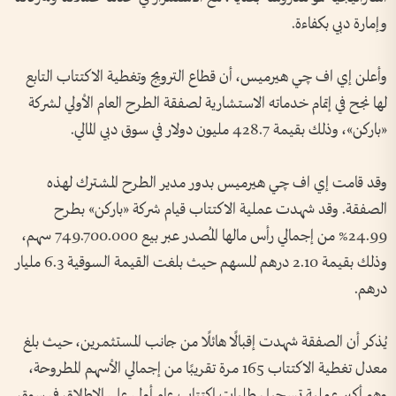
وإمارة دبي بكفاءة.
وأعلن إي اف چي هيرميس، أن قطاع الترويج وتغطية الاكتتاب التابع
لها نجح في إتمام خدماته الاستشارية لصفقة الطرح العام الأولي لشركة
«باركن»، وذلك بقيمة 428.7 مليون دولار في سوق دبي المالي.
وقد قامت إي اف چي هيرميس بدور مدير الطرح المشترك لهذه
الصفقة. وقد شهدت عملية الاكتتاب قيام شركة «باركن» بطرح
24.99% من إجمالي رأس مالها المُصدر عبر بيع 749.700.000 سهم،
وذلك بقيمة 2.10 درهم للسهم حيث بلغت القيمة السوقية 6.3 مليار
درهم.
يُذكر أن الصفقة شهدت إقبالًا هائلًا من جانب المستثمرين، حيث بلغ
معدل تغطية الاكتتاب 165 مرة تقريبًا من إجمالي الأسهم المطروحة،
وهو أكبر عملية تسجيل طلبات اكتتاب عام أولي على الإطلاق في سوق