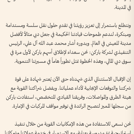
في المدينة.
ونتطلع باستمرار إلى تعزيز رؤيتنا في تقديم حلول نقل سلسة ومستدامة
ومبتكرة، لندعم طموحات قيادتنا الحكيمة في جعل دبي مثالاً لأفضل
مدينة للعيش في العالم. وبدوره أشار محمد عبد الله آل علي، الرئيس
التنفيذي لشركة باركن: نحن سعداء لإطلاق أسهم باركن لأول مرة في
سوق دبي المالي، وهذه الخطوة تمثل تطوراً هاماً في مسيرتنا التنموية.
إن الإقبال الاستثنائي الذي شهدناه حتى الآن يُعتبر شهادة على قوة
شركتنا والتوقعات الإيجابية لأداء عملياتنا. وبفضل شراكتنا القوية مع
هيئة الطرق والمواصلات، وفريقنا القيادي المتخصّص، استفادت باركن
من سجلها المميز لتصبح الرائدة في توفير مواقف المركبات في الإمارة.
نحن نسعى للاستفادة من هذه الإمكانيات القوية من خلال تنفيذ
استراتيجية نموّ مدروسة بعناية، مع الاستمرار في خدمة عملائنا وشركائنا