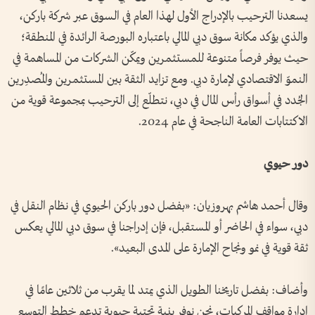
يسعدنا الترحيب بالإدراج الأول لهذا العام في السوق عبر شركة باركن،
والذي يؤكد مكانة سوق دبي المالي باعتباره البورصة الرائدة في المنطقة؛
حيث يوفر فرصاً متنوعة للمستثمرين ويمكّن الشركات من المساهمة في
النموّ الاقتصادي لإمارة دبي. ومع تزايد الثقة بين المستثمرين والمُصدِرين
الجُدد في أسواق رأس المال في دبي، نتطلّع إلى الترحيب بمجموعة قوية من
الاكتتابات العامة الناجحة في عام 2024.
دور حيوي
وقال أحمد هاشم بهروزيان: «بفضل دور باركن الحيوي في نظام النقل في
دبي، سواء في الحاضر أو المستقبل، فإن إدراجنا في سوق دبي المالي يعكس
ثقة قوية في نمو ونجاح الإمارة على المدى البعيد».
وأضاف: بفضل تاريخنا الطويل الذي يمتد لما يقرب من ثلاثين عامًا في
إدارة مواقف المركبات، نحن نوفر بنية تحتية حيوية تدعم خطط التوسع