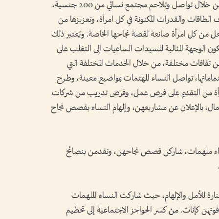
اللامحدودة للنساء في دولة الإمارات، وذلك من خلال تواصل وتلاحم مجتمع نسائي من 200 جنسية،
الطاقات والقدرات المكنونة في كل امرأة، وتعزيزها من
 يجعل من كل امرأة صانعة لقصة نجاحها الخاصة. ويُعتبر ذلك
ن الوجهة المثالية للسيدات الساعيات إلى التغلب على
ن ثقافات مختلفة، من خلال الخدمات المختلفة التي
ماماتها، تواصل النساء المهتمات بمواضيع معينة، وطرح
لمرأة من التقديم على فرص عمل، وفرص تدريب من شركات
أعمال، بالإعلان عن مشاريعهن، وإلهام النساء بقصص نجاح
ساء ملهمات، شاركن قصص نجاحهن، وتقدمن بنصائح
ارة للأمل والإلهام، حيث شاركت النساء الملهمات
تهن كإناث. من كسر الحواجز الاجتماعية إلى تحطيم