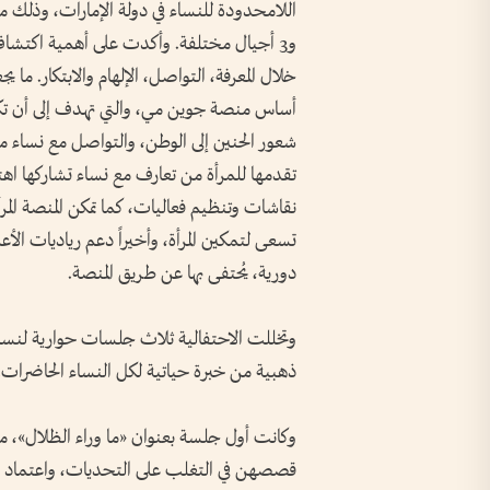
و3 أجيال مختلفة. وأكدت على أهمية اكتشاف 
خلال المعرفة، التواصل، الإلهام والابتكار. ما
أساس منصة جوين مي، والتي تهدف إلى أن تكو
شعور الحنين إلى الوطن، والتواصل مع نساء م
تقدمها للمرأة من تعارف مع نساء تشاركها اهت
نقاشات وتنظيم فعاليات، كما تمكن المنصة ا
تسعى لتمكين المرأة، وأخيراً دعم رياديات ال
دورية، يُحتفى بها عن طريق المنصة
.
وتخللت الاحتفالية ثلاث جلسات حوارية لن
ذهبية من خبرة حياتية لكل النساء الحاضرات
.
وكانت أول جلسة بعنوان «ما وراء الظلال»، من
قصصهن في التغلب على التحديات، واعتماد قو