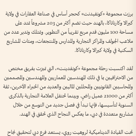
برزت مجموعة «كونفيدنت» كحجر أساس في صناعة العقارات في ولاية
كيرالا وكارناتاكا، بالهند حيث تضم أكثر من 203 مشروعاً تمتد على
مساحة 100 مليون قدم مربع تقريباً من التطوير. وتمتلك وتدير عدد من
ملاعب الجولف والمراكز التجارية والمدارس والمنتجعات، ومئات المشاريع
السكنية في ولاية كيرالا وكارناتاكا
.
لقد اكتسبت رحلة مجموعة «كونفدينت»، التي تميزت بفريق مختص
من الاحترافيين بما في ذلك المهندسين المعماريين والمهندسين والمصممين
والمحاسبين القانونيين والمحللين الماليين والعديد من الخبراء الآخرين، ثقة
أكثر من 21000 عميل راضٍ. وبينما تحتفل العلامة التجارية بالذكرى
السنوية لتأسيسها، فإنها تبدأ في فصل جديد من التوسع من خلال
مشاريع متعددة في دبي، ما يعكس النجاح الذي تحقق في الهند
.
تحت القيادة الديناميكية لروهيت روي، يستعد فرع دبي لتحقيق نجاح