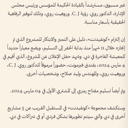
غير مسبوق، مسترشداً بالقيادة الحكيمة للمؤسس ورئيس مجلس
الإدارة، الدكتور روي. رؤية
C. J.
وروهيت روي، وذلك لتوفير الرفاهية
الحقيقية بأسعار مناسبة
.
إن إلتزام «كونفيدنت»، دليل على التميز والابتكار للمشروع الذي تم
إنجازه خلال 11 شهراً منذ بداية الحفر إلى التسليم، ويضع معياراً جديداً
للمعيشة الفاخرة في دبي. وشهد حفل الإعلان عن المشروع، الذي أقيم في
4 مارس 2024، بفندق فيرمونت، حضوراً مرموقاً للدكتور روي
. C. J
،
وروهيت روي، والمهندس وليد صلاح، وشخصيات أخرى
.
وتم أيضاً تسليم مفتاح رمزي إلى المشتري الأول في 04 مارس 2024
.
وستكشف مجموعة «كونفيدنت» في المستقبل القريب عن 5 مشاريع
أخرى في دبي والتي سيتم تطويرها بشكل فردي أو في شراكات في دبي
.