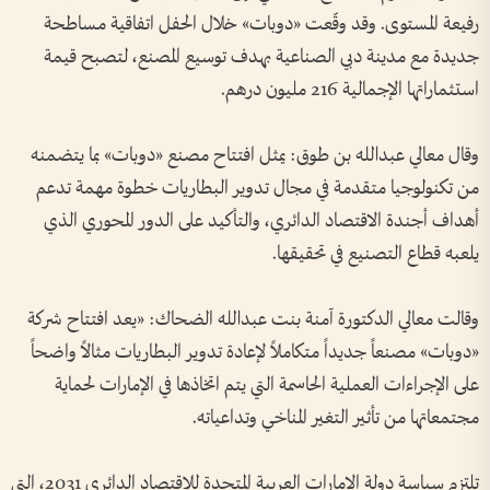
رفيعة المستوى. وقد وقّعت «دوبات» خلال الحفل اتفاقية مساطحة
جديدة مع مدينة دبي الصناعية بهدف توسيع المصنع، لتصبح قيمة
استثماراتها الإجمالية 216 مليون درهم.
وقال معالي عبدالله بن طوق: يمثل افتتاح مصنع «دوبات» بما يتضمنه
من تكنولوجيا متقدمة في مجال تدوير البطاريات خطوة مهمة تدعم
أهداف أجندة الاقتصاد الدائري، والتأكيد على الدور المحوري الذي
يلعبه قطاع التصنيع في تحقيقها.
وقالت معالي الدكتورة آمنة بنت عبدالله الضحاك: «يعد افتتاح شركة
«دوبات» مصنعاً جديداً متكاملاً لإعادة تدوير البطاريات مثالاً واضحاً
على الإجراءات العملية الحاسمة التي يتم اتخاذها في الإمارات لحماية
مجتمعاتها من تأثير التغير المناخي وتداعياته.
تلتزم سياسة دولة الإمارات العربية المتحدة للاقتصاد الدائري 2031، التي