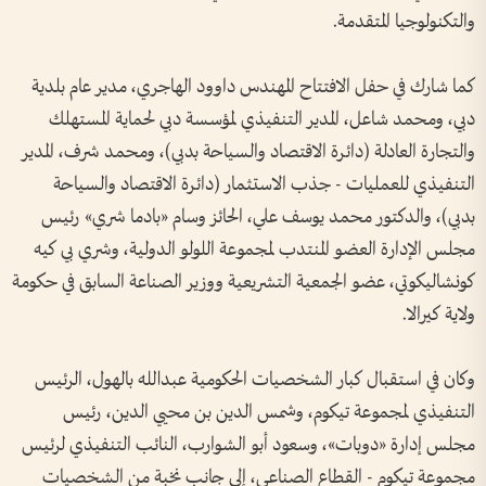
والتكنولوجيا المتقدمة.
كما شارك في حفل الافتتاح المهندس داوود الهاجري، مدير عام بلدية
دبي، ومحمد شاعل، المدير التنفيذي لمؤسسة دبي لحماية المستهلك
والتجارة العادلة (دائرة الاقتصاد والسياحة بدبي)، ومحمد شرف، المدير
التنفيذي للعمليات - جذب الاستثمار (دائرة الاقتصاد والسياحة
بدبي)، والدكتور محمد يوسف علي، الحائز وسام «بادما شري» رئيس
مجلس الإدارة العضو المنتدب لمجموعة اللولو الدولية، وشري بي كيه
كونشاليكوتي، عضو الجمعية التشريعية ووزير الصناعة السابق في حكومة
ولاية كيرالا.
وكان في استقبال كبار الشخصيات الحكومية عبدالله بالهول، الرئيس
التنفيذي لمجموعة تيكوم، وشمس الدين بن محيي الدين، رئيس
مجلس إدارة «دوبات»، وسعود أبو الشوارب، النائب التنفيذي لرئيس
مجموعة تيكوم - القطاع الصناعي، إلى جانب نخبة من الشخصيات