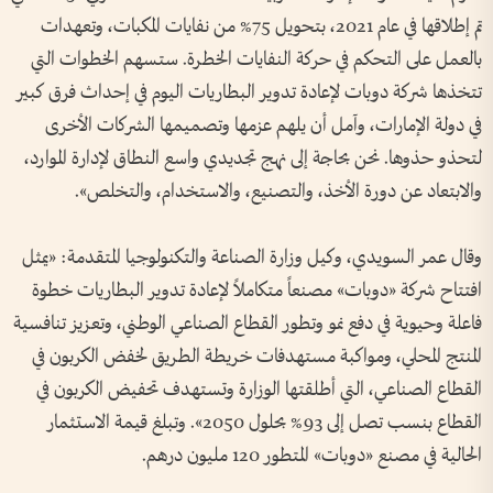
تم إطلاقها في عام 2021، بتحويل 75% من نفايات المكبات، وتعهدات
بالعمل على التحكم في حركة النفايات الخطرة. ستسهم الخطوات التي
تتخذها شركة دوبات لإعادة تدوير البطاريات اليوم في إحداث فرق كبير
في دولة الإمارات، وآمل أن يلهم عزمها وتصميمها الشركات الأخرى
لتحذو حذوها. نحن بحاجة إلى نهج تجديدي واسع النطاق لإدارة الموارد،
والابتعاد عن دورة الأخذ، والتصنيع، والاستخدام، والتخلص».
وقال عمر السويدي، وكيل وزارة الصناعة والتكنولوجيا المتقدمة: «يمثل
افتتاح شركة «دوبات» مصنعاً متكاملاً لإعادة تدوير البطاريات خطوة
فاعلة وحيوية في دفع نمو وتطور القطاع الصناعي الوطني، وتعزيز تنافسية
المنتج المحلي، ومواكبة مستهدفات خريطة الطريق لخفض الكربون في
القطاع الصناعي، التي أطلقتها الوزارة وتستهدف تحفيض الكربون في
القطاع بنسب تصل إلى 93% بحلول 2050». وتبلغ قيمة الاستثمار
الحالية في مصنع «دوبات» المتطور 120 مليون درهم.