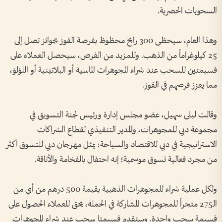
السحوبات الحصرية.
وهذا العام، سيحظى 300 رابح محظوظ بفرصة الفوز بجوائز تصل إلى
25 كيلوغراماً من الذهب. وللمزيد من الفرص، سيحصل العملاء على
قسيمتين للسحب عند شراء المجوهرات الماسية أو البلاتينية أو اللؤلؤ،
مما يعزز فرصهم في الفوز.
وقالت ليلى سهيل، عضو مجلس إدارة ورئيس لجنة التسويق في
مجموعة دبي للمجوهرات، والمدير التنفيذي لقطاع الشراكات
الاستراتيجية في دبي للاقتصاد والسياحة: يمثل مهرجان دبي للتسوق أكثر
من مجرد فعالية تسوق موسمية؛ إنه احتفال بالفخامة والأناقة.
ولكل عملية شراء للمجوهرات الذهبية بقيمة 500 درهم من أي من
الـ275 متجراً للمجوهرات المشاركة في الحملة، يحق للعملاء الحصول على
قسيمة سحب واحدة. وستقدم قسيمتا سحب عند شراء المجوهرات