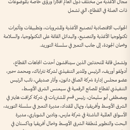
مجال الأغذية من مختلف دول العالم أفكاراً ورؤى خاصة بالموضوعات
ذات الصلة في القطاع، التي تشمل
الجوانب الاقتصادية لتصنيع الأغذية والمشروبات، وتطبيقات وتأثيرات
تكنولوجيا الأغذية والتصنيع، والبدائل القائمة على التكنولوجيا، والسلامة
وضمان الجودة، إلى جانب التميز في سلسلة التوريد
.
وتشمل قائمة المتحدثين الذين سيناقشون أحدث اتجاهات القطاع،
أدولفو أوريف، الرئيس والمدير التنفيذي لشركة تتراباك، ومحمد سمير،
عضو مجلس إدارة شركة الصافي دانون، وأثار صديقي، نائب الرئيس
التنفيذي لقطاع المصانع الرقمية في سيمنس الشرق الأوسط،
ومصطفى أبو سليمان، رئيس قسم المشتريات في شركة كرافت هاينز في
الشرق الأوسط وأفريقيا، ونهال المقداد، مديرة التميز في سلسلة التوريد،
الأسواق العالمية الناشئة في شركة مارس، ونادين الشوباري، مديرة
البحث والتطوير لمنطقة الشرق الأوسط وشمال أفريقيا وباكستان في