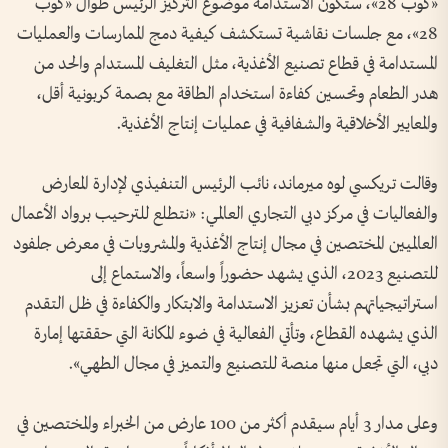
«كوب 28»، ستكون الاستدامة موضوع التركيز الرئيس طوال «كوب
28»، مع جلسات نقاشية تستكشف كيفية دمج الممارسات والعمليات
المستدامة في قطاع تصنيع الأغذية، مثل التغليف المستدام والحد من
هدر الطعام وتحسين كفاءة استخدام الطاقة مع بصمة كربونية أقل،
والمعايير الأخلاقية والشفافية في عمليات إنتاج الأغذية
.
وقالت تريكسي لوه ميرماند، نائب الرئيس التنفيذي لإدارة المعارض
والفعاليات في مركز دبي التجاري العالمي: «نتطلع للترحيب برواد الأعمال
العالميين المختصين في مجال إنتاج الأغذية والمشروبات في معرض جلفود
للتصنيع 2023، الذي يشهد حضوراً واسعاً، والاستماع إلى
استراتيجياتهم بشأن تعزيز الاستدامة والابتكار والكفاءة في ظل التقدم
الذي يشهده القطاع، وتأتي الفعالية في ضوء المكانة التي حققتها إمارة
دبي، التي تجعل منها منصة للتصنيع والتميز في مجال الطهي
».
وعلى مدار 3 أيام سيقدم أكثر من 100 عارض من الخبراء والمختصين في