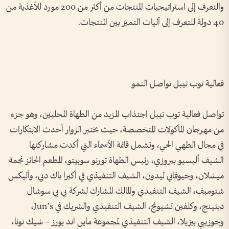
والتعرف إلى استراتيجيات المنتجات من أكثر من 200 مورد للأغذية من
40 دولة للتعرف إلى آليات التميز بين المنتجات
.
فعالية توب تيبل تواصل النمو
تواصل فعالية توب تيبل اجتذاب المزيد من الطهاة المحليين، وهو جزء
من مهرجان المأكولات المتخصصة، حيث يختبر الزوار أحدث الابتكارات
في مجال الطهي الحي، وتشمل قائمة الأسماء التي أكدت مشاركتها
الشيف أليسيو بيروزي، رئيس الطهاة تورنو سوبيتو، المطعم الحائز نجمة
ميشلان، وجيوفاني ليدون، الشيف التنفيذي في أكيرا باك دبي، وأليكس
شتومبف، الشيف التنفيذي والمالك المشارك لشركة بي بي سوشال
دينينج، وكلفين تشيونج، الشيف التنفيذي والشريك في
Jun’s
،
وجوزيبي بيزيلا، الشيف التنفيذي لمجموعة ماين آند يورز – شيك نونا،