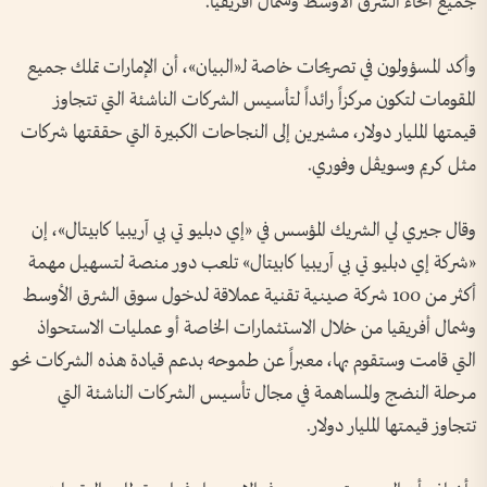
جميع أنحاء الشرق الأوسط وشمال أفريقيا.
وأكد المسؤولون في تصريحات خاصة لـ«البيان»، أن الإمارات تملك جميع
المقومات لتكون مركزاً رائداً لتأسيس الشركات الناشئة التي تتجاوز
قيمتها المليار دولار، مشيرين إلى النجاحات الكبيرة التي حققتها شركات
مثل كريم وسويڤل وفوري.
وقال جيري لي الشريك المؤسس في «إي دبليو تي بي آريبيا كابيتال»، إن
«شركة إي دبليو تي بي آريبيا كابيتال» تلعب دور منصة لتسهيل مهمة
أكثر من 100 شركة صينية تقنية عملاقة لدخول سوق الشرق الأوسط
وشمال أفريقيا من خلال الاستثمارات الخاصة أو عمليات الاستحواذ
التي قامت وستقوم بها، معبراً عن طموحه بدعم قيادة هذه الشركات نحو
مرحلة النضج والمساهمة في مجال تأسيس الشركات الناشئة التي
تتجاوز قيمتها المليار دولار.