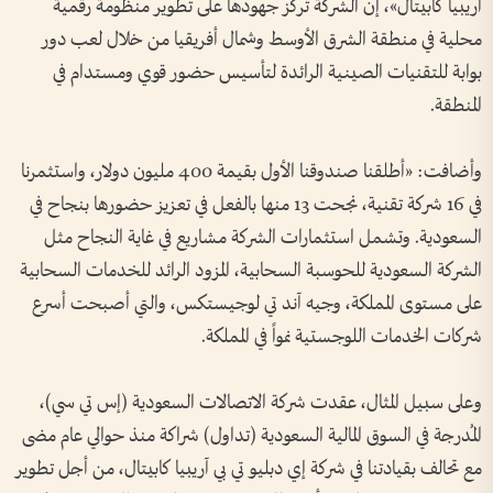
آريبيا كابيتال»، إن الشركة تُركز جهودها على تطوير منظومة رقمية
محلية في منطقة الشرق الأوسط وشمال أفريقيا من خلال لعب دور
بوابة للتقنيات الصينية الرائدة لتأسيس حضور قوي ومستدام في
المنطقة.
وأضافت: «أطلقنا صندوقنا الأول بقيمة 400 مليون دولار، واستثمرنا
في 16 شركة تقنية، نجحت 13 منها بالفعل في تعزيز حضورها بنجاح في
السعودية. وتشمل استثمارات الشركة مشاريع في غاية النجاح مثل
الشركة السعودية للحوسبة السحابية، المزود الرائد للخدمات السحابية
على مستوى المملكة، وجيه آند تي لوجيستكس، والتي أصبحت أسرع
شركات الخدمات اللوجستية نمواً في المملكة.
وعلى سبيل المثال، عقدت شركة الاتصالات السعودية (إس تي سي)،
المُدرجة في السوق المالية السعودية (تداول) شراكة منذ حوالي عام مضى
مع تحالف بقيادتنا في شركة إي دبليو تي بي آريبيا كابيتال، من أجل تطوير