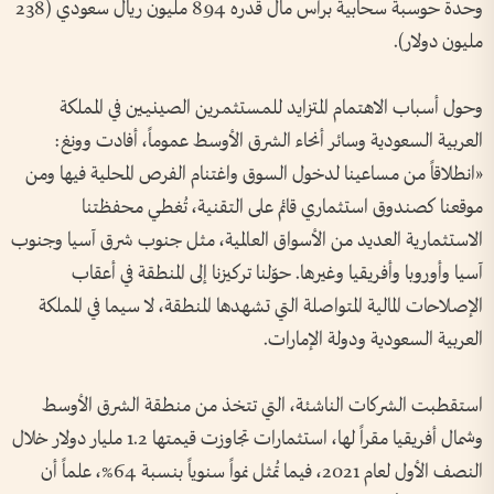
وحدة حوسبة سحابية برأس مال قدره 894 مليون ريال سعودي (238
مليون دولار).
وحول أسباب الاهتمام المتزايد للمستثمرين الصينيين في المملكة
العربية السعودية وسائر أنحاء الشرق الأوسط عموماً، أفادت وونغ:
«انطلاقاً من مساعينا لدخول السوق واغتنام الفرص المحلية فيها ومن
موقعنا كصندوق استثماري قائم على التقنية، تُغطي محفظتنا
الاستثمارية العديد من الأسواق العالمية، مثل جنوب شرق آسيا وجنوب
آسيا وأوروبا وأفريقيا وغيرها. حوّلنا تركيزنا إلى المنطقة في أعقاب
الإصلاحات المالية المتواصلة التي تشهدها المنطقة، لا سيما في المملكة
العربية السعودية ودولة الإمارات.
استقطبت الشركات الناشئة، التي تتخذ من منطقة الشرق الأوسط
وشمال أفريقيا مقراً لها، استثمارات تجاوزت قيمتها 1.2 مليار دولار خلال
النصف الأول لعام 2021، فيما تُمثل نمواً سنوياً بنسبة 64%، علماً أن