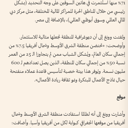
71% منها استُثمرت في هاتين السوقين على وجه التحديد (بشكل
رئيسي من خلال المناطق الحرة للمراكز المالية المختلفة، مثل مركز دبي
المالي العالمي وسوق أبوظبي العالمي)، بالإضافة إلى مصر.
ولفتت وونغ إلى أن ديموغرافية المنطقة تجعلها مثالية للاستثمار.
وأوضحت: «تحتضن منطقة الشرق الأوسط وشمال أفريقيا 7.5% من
إجمالي سكان العالم، ويُشكل الشباب ممن لم يتجاوزا الـ 25 من العمر
نسبة 50% من إجمالي سكان المنطقة، الذين يصل تعدادهم لـ 600
مليون نسمة. ويُوفر هذا بيئة خصبة لتأسيس قاعدة عملاء منفتحة
حيال نماذج الأعمال المبتكرة ونمو ثقافة ريادة الأعمال».
موقع
وأشارت وونغ إلى أنه لطالما استفادت منطقة الشرق الأوسط وشمال
أفريقيا من موقعها الجغرافي كبوابة لكل من أفريقيا وآسيا. وأضافت: