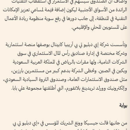
وأضاف أن الصندوق سيسهم في الاستمرار في استقطاب التقنيات
الرائدة من الأسواق الأجنبية ليكون إضافة قيّمة لمساعي تعزيز الإمكانات
التقنية في المنطقة، إلى جانب دورها في رفع سوية منظومة ريادة الأعمال
على المستويين المحلي والإقليمي.
وتأسست شركة إي دبليو تي بي آريبيا كابيتال بوصفها منصة استثمارية
وشركة مختصة في إدارة صناديق رأس المال الاستثماري في سوق
الشركات النامية، ولها مقرات بالرياض في المملكة العربية السعودية
وبكين في الصين. وتحظى الشركة بدعم كبير من مستثمرين بارزين،
مثل صندوق الاستثمارات العامة، وصندوق الثروة السيادية السعودي،
وإلكترونيك وورلد تريدينغ بلاتفورم، التي أطلقتها مجموعة علي بابا.
بوابة
من جانبها قالت جيسيكا وونغ الشريك المؤسس في «إي دبليو تي بي